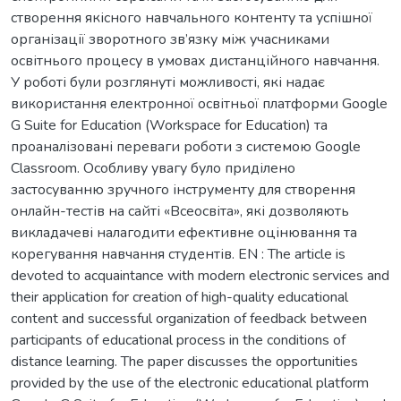
створення якісного навчального контенту та успішної
організації зворотного зв’язку між учасниками
освітнього процесу в умовах дистанційного навчання.
У роботі були розглянуті можливості, які надає
використання електронної освітньої платформи Google
G Suite for Education (Workspace for Education) та
проаналізовані переваги роботи з системою Google
Classroom. Особливу увагу було приділено
застосуванню зручного інструменту для створення
онлайн-тестів на сайті «Всеосвіта», які дозволяють
викладачеві налагодити ефективне оцінювання та
корегування навчання студентів. EN : The article is
devoted to acquaintance with modern electronic services and
their application for creation of high-quality educational
content and successful organization of feedback between
participants of educational process in the conditions of
distance learning. The paper discusses the opportunities
provided by the use of the electronic educational platform