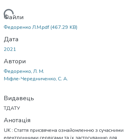
ажиться...
Файли
Федоренко Л.М.pdf
(467.29 KB)
Дата
2021
Автори
Федоренко, Л. М.
Міфле-Чередниченко, С. А.
Видавець
ТДАТУ
Анотація
UK : Стаття присвячена ознайомленню з сучасними
електронними сервісами та їх застосуванню для