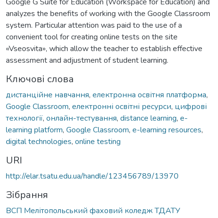
Google G Suite for Education (Workspace for Education) and
analyzes the benefits of working with the Google Classroom
system. Particular attention was paid to the use of a
convenient tool for creating online tests on the site
«Vseosvita», which allow the teacher to establish effective
assessment and adjustment of student learning.
Ключові слова
дистанційне навчання
,
електронна освітня платформа
,
Google Classroom
,
електронні освітні ресурси
,
цифрові
технології
,
онлайн-тестування
,
distance learning
,
e-
learning platform
,
Google Classroom
,
e-learning resources
,
digital technologies
,
online testing
URI
http://elar.tsatu.edu.ua/handle/123456789/13970
Зібрання
ВСП Мелітопольський фаховий коледж ТДАТУ