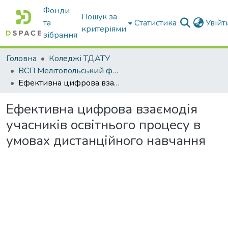
Фонди
Пошук за
та
Статистика
Увій
критеріями
зібрання
Головна
Коледжі ТДАТУ
ВСП Мелітопольський фаховий коледж ТДАТУ
Ефективна цифрова взаємодія учасників освітнього процесу в умовах дистанційного навчання
Ефективна цифрова взаємодія
учасників освітнього процесу в
умовах дистанційного навчання