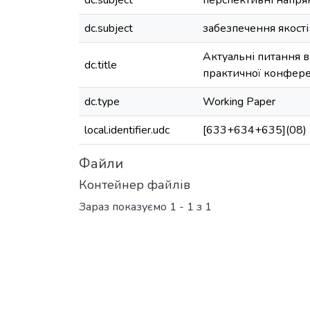
dc.subject
перспективні напря
dc.subject
забезпечення якості
Актуальні питання в
dc.title
практичної конфере
dc.type
Working Paper
local.identifier.udc
[633+634+635](08)
Файли
Контейнер файлів
Зараз показуємо
1 - 1 з 1