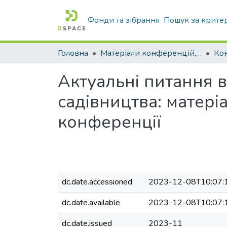
Фонди та зібрання
Пошук за крите
Головна
Матеріали конференцій, збірники ТДАТУ
Ко
Актуальні питання 
садівництва: матері
конференції
dc.date.accessioned
2023-12-08T10:07:
dc.date.available
2023-12-08T10:07:
dc.date.issued
2023-11