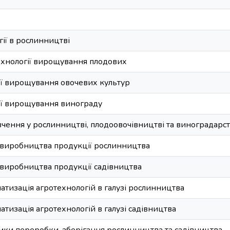
гії в рослинництві
технології вирощування плодових
гії вирощування овочевих культур
гії вирощування винограду
вчення у рослинництві, плодоовочівництві та виноградарст
ї виробництва продукції рослинництва
ї виробництва продукції садівництва
матизація агротехнологій в галузі рослинництва
матизація агротехнологій в галузі садівництва