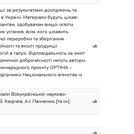
ії за результатами досліджень та
 Україні. Матеріали будуть цікаві
рантам, здобувачам вищої освіти,
 установ, всім, кого цікавить
ої переробки та зберігання
ності та якості продукції
uk
ій в галузі. Відповідальність за зміст
демічної доброчесності несуть автори.
 міжнародного проєкту OPTIMA –
підтримки Національного агенства із
іали Всеукраїнської науково-
 Кюрчев, А.І. Панченко [та ін.].
uk
uk