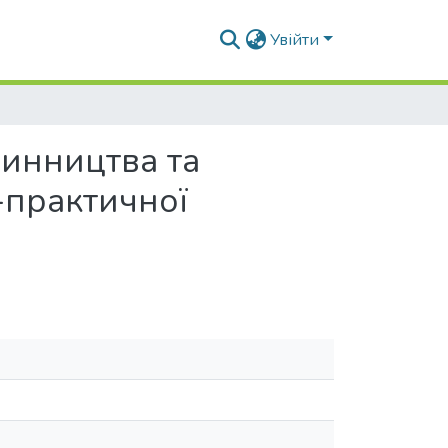
Увійти
линництва та
-практичної