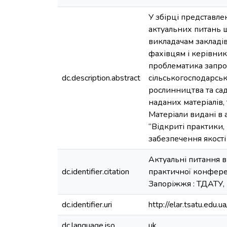
У збірці представле
актуальних питань щ
викладачам закладів
фахівцям і керівник
проблематика запро
dc.description.abstract
сільськогосподарськ
рослинництва та саді
наданих матеріалів,
Матеріали видані в
“Відкриті практики,
забезпечення якості
Актуальні питання в
dc.identifier.citation
практичної конференц
Запоріжжя : ТДАТУ, 
dc.identifier.uri
http://elar.tsatu.ed
dc.language.iso
uk