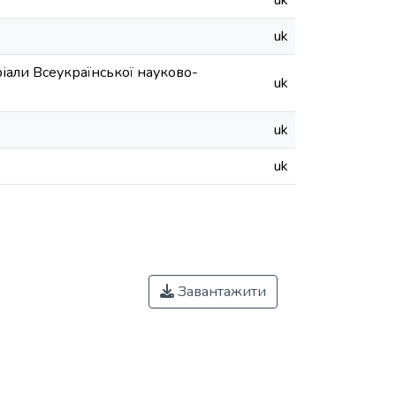
uk
uk
іали Всеукраїнської науково-
uk
uk
uk
Завантажити