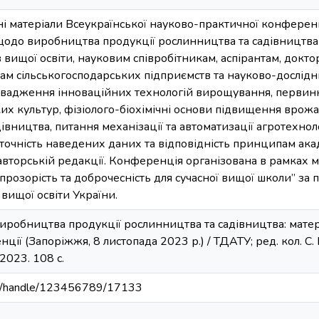
ні матеріали Всеукраїнської науково-практичної конференц
одо виробництва продукції рослинництва та садівництва в
 вищої освіти, науковим співробітникам, аспірантам, докто
ам сільськогосподарських підприємств та науково-дослідних
вадження інноваційних технологій вирощування, первинн
их культур, фізіолого-біохімічні основи підвищення врожай
вництва, питання механізації та автоматизації агротехнолог
 точність наведених даних та відповідність принципам ака
 авторській редакції. Конференція організована в рамках
 прозорість та доброчесність для сучасної вищої школи” за 
 вищої освіти України.
иробництва продукції рослинництва та садівництва: матер
ії (Запоріжжя, 8 листопада 2023 р.) / ТДАТУ; ред. кол. С. В.
2023. 108 с.
u.ua/handle/123456789/17133