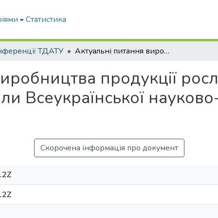
ріями
Статистика
нференції ТДАТУ
Актуальні питання виробництва продукції рослинництва та садівництва: матеріали Всеукраїнської науково-практичної конференції
виробництва продукції рос
али Всеукраїнської науково
Скорочена інформація про документ
12Z
12Z