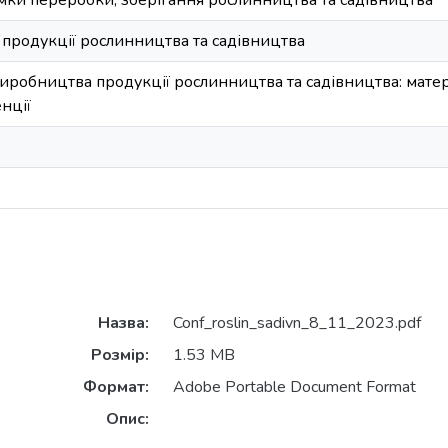
мки переробки, зберігання рослинництва та садівництва
 продукції рослинництва та садівництва
иробництва продукції рослинництва та садівництва: матер
нції
Назва:
Conf_roslin_sadivn_8_11_2023.pdf
Розмір:
1.53 MB
Формат:
Adobe Portable Document Format
Опис: