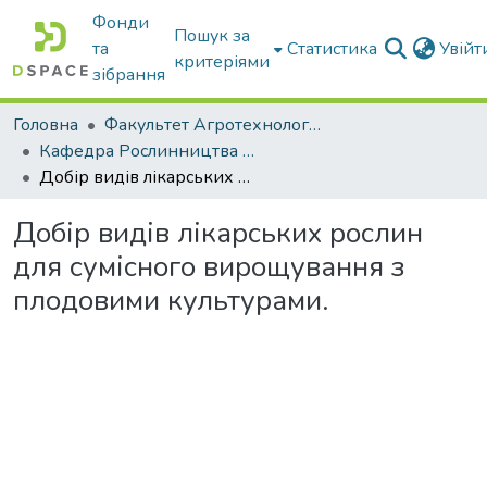
Фонди
Пошук за
та
Статистика
Увій
критеріями
зібрання
Головна
Факультет Агротехнологій та екології
Кафедра Рослинництва та садівництва ім. професора В.В. Калитки
Добір видів лікарських рослин для сумісного вирощування з плодовими культурами.
Добір видів лікарських рослин
для сумісного вирощування з
плодовими культурами.