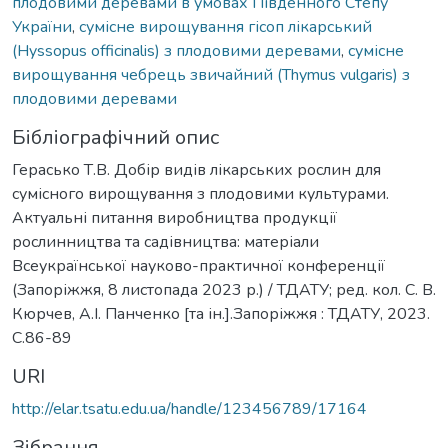
плодовими деревами в умовах Південного Степу
України
,
сумісне вирощування гісоп лікарський
(Hyssopus officinalis) з плодовими деревами
,
сумісне
вирощування чебрець звичайний (Thymus vulgaris) з
плодовими деревами
Бібліографічний опис
Герасько Т.В. Добір видів лікарських рослин для
сумісного вирощування з плодовими культурами.
Актуальні питання виробництва продукції
рослинництва та садівництва: матеріали
Всеукраїнської науково-практичної конференції
(Запоріжжя, 8 листопада 2023 р.) / ТДАТУ; ред. кол. С. В.
Кюрчев, А.І. Панченко [та ін.].Запоріжжя : ТДАТУ, 2023.
С.86-89
URI
http://elar.tsatu.edu.ua/handle/123456789/17164
Зібрання