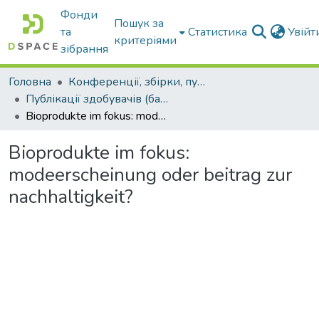
Фонди
Пошук за
та
Статистика
Увій
критеріями
зібрання
Головна
Конференції, збірки, публікації молодих вчених і здобувачів : магістрів, бакалаврів, аспірантів.
Публікації здобувачів (бакалаврів. магістрів, аспірантів)
Bioprodukte im fokus: modeerscheinung oder beitrag zur nachhaltigkeit?
Bioprodukte im fokus:
modeerscheinung oder beitrag zur
nachhaltigkeit?