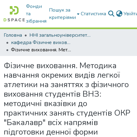
Фонди
Пошук за
та
Статистика
Увій
критеріями
зібрання
Головна
ННІ загальноуніверситетської підготовки
кафедра Фізичне виховання і спорт
Фізичне виховання. Методика навчання окремих видів легкої атлетики на заняттях з фізичного виховання студентів ВНЗ: методичні вказівки до практичних занять студентів ОКР "Бакалавр" всіх напрямів підготовки денної форми навчання
Фізичне виховання. Методика
навчання окремих видів легкої
атлетики на заняттях з фізичного
виховання студентів ВНЗ:
методичні вказівки до
практичних занять студентів ОКР
"Бакалавр" всіх напрямів
підготовки денної форми