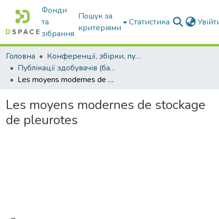
Фонди
Пошук за
та
Статистика
Увій
критеріями
зібрання
Головна
Конференції, збірки, публікації молодих вчених і здобувачів : магістрів, бакалаврів, аспірантів.
Публікації здобувачів (бакалаврів. магістрів, аспірантів)
Les moyens modernes de stockage de pleurotes
Les moyens modernes de stockage
de pleurotes