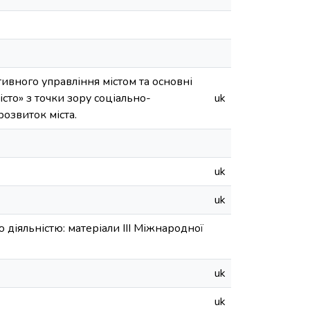
ивного управління містом та основні
істо» з точки зору соціально-
uk
озвиток міста.
uk
uk
іяльністю: матеріали ІІI Міжнародної
uk
uk