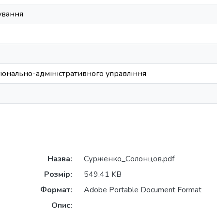
ування
егіонально-адміністративного управління
Назва:
Сурженко_Солонцов.pdf
Розмір:
549.41 KB
Формат:
Adobe Portable Document Format
Опис: