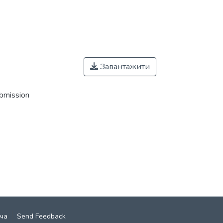
Завантажити
ubmission
ча
Send Feedback