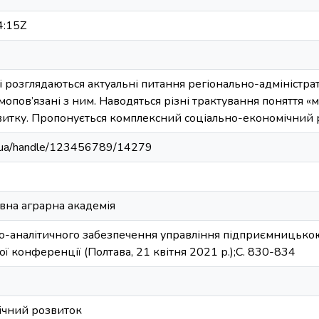
4:15Z
і розглядаються актуальні питання регіонально-адміністрат
мопов’язані з ним. Наводяться різні трактування поняття «м
итку. Пропонується комплексний соціально-економічний р
edu.ua/handle/123456789/14279
вна аграрна академія
-аналітичного забезпечення управління підприємницькою д
ї конференції (Полтава, 21 квітня 2021 р.);С. 830-834
ічний розвиток