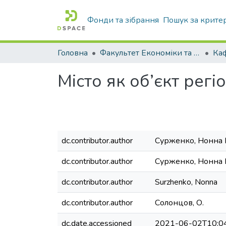
Фонди та зібрання
Пошук за крите
Головна
Факультет Економіки та бізнесу
Місто як об’єкт рег
dc.contributor.author
Сурженко, Нонна 
dc.contributor.author
Сурженко, Нонна
dc.contributor.author
Surzhenko, Nonna
dc.contributor.author
Солонцов, О.
dc.date.accessioned
2021-06-02T10:0