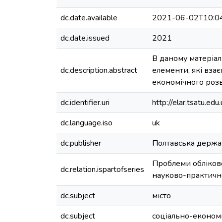
dc.date.available
2021-06-02T10:0
dc.date.issued
2021
В даному матеріал
dc.description.abstract
елементи, які взає
економічного розв
dc.identifier.uri
http://elar.tsatu.
dc.language.iso
uk
dc.publisher
Полтавська держа
Проблеми обліково
dc.relation.ispartofseries
науково-практично
dc.subject
місто
dc.subject
соціально-економ