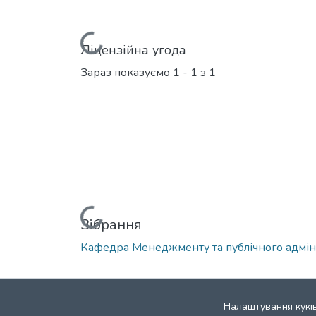
Вантажиться...
Ліцензійна угода
Зараз показуємо
1 - 1 з 1
Вантажиться...
Зібрання
Кафедра Менеджменту та публічного адмін
Налаштування кукі