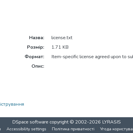
Назва:
license.txt
Розмір:
1.71 KB
Формат:
Item-specific license agreed upon to s
Опис:
істрування
DSpace software
copyright © 2002-2026
LYRASIS
в
Accessibility settings
Політика приватності
Угода користува