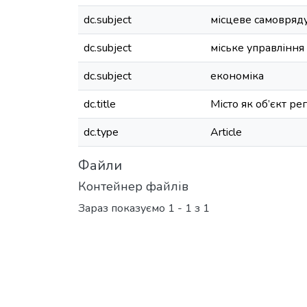
dc.subject
місцеве самовряд
dc.subject
міське управління
dc.subject
економіка
dc.title
Місто як об’єкт р
dc.type
Article
Файли
Контейнер файлів
Зараз показуємо
1 - 1 з 1