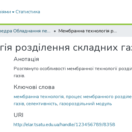
ріями
Статистика
кафедра Обладнання переробних і харчових виробництв ім. професора Ф.Ю. Ялпачика
Мембранна технологія розділення складних газів
ія розділення складних га
Анотація
Розглянуто особливості мембранної технології розд
газів.
Ключові слова
мембранна технологія
,
процес мембранного розділ
газів
,
селективність
,
газороздільний модуль
URI
http://elar.tsatu.edu.ua/handle/123456789/8358