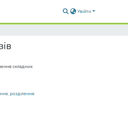
Увійти
зів
ілення складних
ення
,
розділення