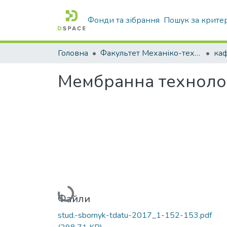
Фонди та зібрання
Пошук за крите
Головна
Факультет Механіко-технологічний
Мембранна технолог
Вантажиться...
Файли
stud.-sbornyk-tdatu-2017_1-152-153.pdf