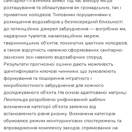
санітарно-гігієнічних вимог під час вибору місця
розташування та облаштування як громадських, так і
приватних колодязів. Типовими порушеннями є
розміщення водозаборів у безпосередній близькості
до потенційних джерел забруднення — вигрібних ям,
надвірних туалетів, каналізаційних мереж,
тваринницьких об’єктів, покинутих шахтних колодязів,
а також відсутність належно сформованих санітарно-
захисних зон навколо водозабірних споруд.
Результати прогнозної оцінки дають можливість
ідентифікувати ключові чинники, що зумовлюють
формування та поширення нітратного і
мікробіологічного забруднення для кожного
досліджуваного об’єкта. На основі адаптованої матриці
Леопольда розроблено уніфікований шаблон
визначення категорії об’єкта залежно від
встановленого рівня ризику. Визначена категорія
обумовлює режим моніторингових спостережень та
впровадження комплексу заходів, спрямованих на