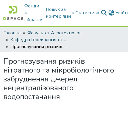
Фонди
Пошук за
та
Статистика
Увій
критеріями
зібрання
Головна
Факультет Агротехнологій та екології
Кафедра Геоекологія та землеустрій
Прогнозування ризиків нітратного та мікробіологічного забруднення джерел нецентралізованого водопостачання
Прогнозування ризиків
нітратного та мікробіологічного
забруднення джерел
нецентралізованого
водопостачання