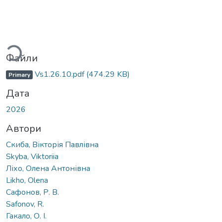
Вантажиться...
Файли
Vs1.26.10.pdf
(474.29 KB)
Primary
Дата
2026
Автори
Скиба, Вікторія Павлівна
Skyba, Viktoriia
Ліхо, Олена Антонівна
Likho, Olena
Сафонов, Р. В.
Safonov, R.
Гакало, О. І.