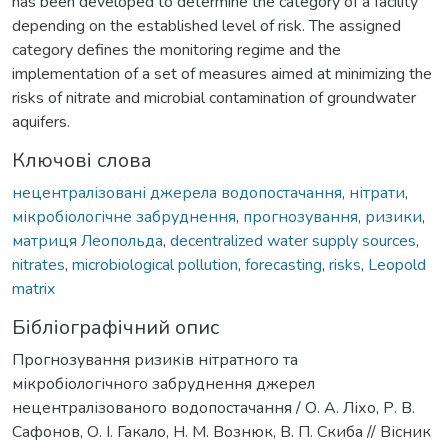
has been developed to determine the category of a facility
depending on the established level of risk. The assigned
category defines the monitoring regime and the
implementation of a set of measures aimed at minimizing the
risks of nitrate and microbial contamination of groundwater
aquifers.
Ключові слова
нецентралізовані джерела водопостачання
,
нітрати
,
мікробіологічне забруднення
,
прогнозування
,
ризики
,
матриця Леопольда
,
decentralized water supply sources
,
nitrates
,
microbiological pollution
,
forecasting
,
risks
,
Leopold
matrix
Бібліографічний опис
Прогнозування ризиків нітратного та
мікробіологічного забруднення джерел
нецентралізованого водопостачання / О. А. Ліхо, Р. В.
Сафонов, О. І. Гакало, Н. М. Вознюк, В. П. Скиба // Вісник