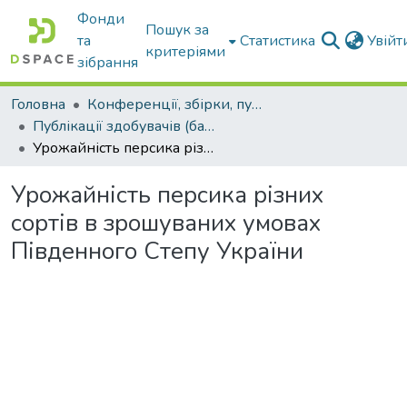
Фонди
Пошук за
та
Статистика
Увій
критеріями
зібрання
Головна
Конференції, збірки, публікації молодих вчених і здобувачів : магістрів, бакалаврів, аспірантів.
Публікації здобувачів (бакалаврів. магістрів, аспірантів)
Урожайність персика різних сортів в зрошуваних умовах Південного Степу України
Урожайність персика різних
сортів в зрошуваних умовах
Південного Степу України