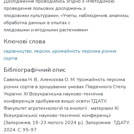
Дослідження проводились згідно з «Методикою
проведення польових досліджень з
плодовими культурами», «Учеты, наблюдения, анализы,
обработка данных в опытах с
плодовыми и ягодными растениями»
Ключові слова
садівництво
,
персик
,
урожайність персика різних
сортів
Бібліографічний опис
Савельєва Н. В., Алексєєва О. М. Урожайність персика
різних сортів в зрошуваних умовах Південного Степу
України. ХІ Всеукраїнська науково-технічна
конференція здобувачів вищої освіти ТДАТУ.
Факультет агротехнологій та екології : матеріали ХІ
Всеукраїнської науково-технічної конференції
(Запоріжжя, 19-23 лютого 2024 р.). Запоріжжя : ТДАТУ,
2024. С. 95-97.