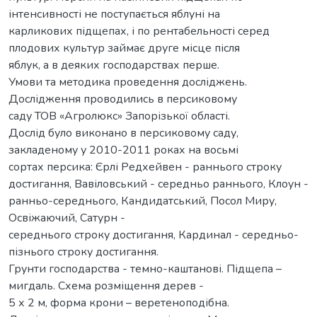
інтенсивності не поступається яблуні на
карликових підщепах, і по рентабельності серед
плодових культур займає друге місце після
яблук, а в деяких господарствах перше.
Умови та методика проведення досліджень.
Дослідження проводились в персиковому
саду ТОВ «Агролюкс» Запорізької області.
Дослід було виконано в персиковому саду,
закладеному у 2010-2011 роках на восьмі
сортах персика: Єрлі Редхейвен - раннього строку
достигання, Вавіловський - середньо раннього, Клоун -
ранньо-середнього, Кандидатський, Посол Миру,
Освіжаючий, Сатурн -
середнього строку достигання, Кардинал - середньо-
пізнього строку достигання.
Грунти господарства - темно-каштанові. Підщепа –
мигдаль. Схема розміщення дерев -
5 х 2 м, форма крони – веретеноподібна.