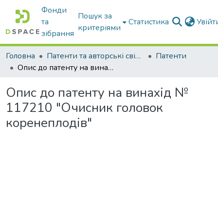
Фонди
Пошук за
та
Статистика
Увій
критеріями
зібрання
Головна
Патенти та авторські свідоцтва
Патенти
Опис до патенту на винахід № 117210 "Очисник головок коренеплодів"
Опис до патенту на винахід №
117210 "Очисник головок
коренеплодів"