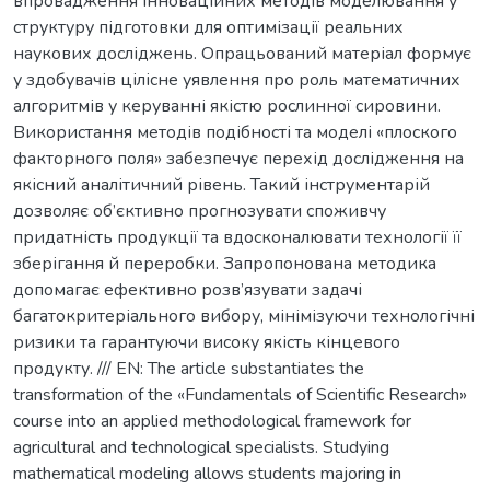
впровадження інноваційних методів моделювання у
структуру підготовки для оптимізації реальних
наукових досліджень. Опрацьований матеріал формує
у здобувачів цілісне уявлення про роль математичних
алгоритмів у керуванні якістю рослинної сировини.
Використання методів подібності та моделі «плоского
факторного поля» забезпечує перехід дослідження на
якісний аналітичний рівень. Такий інструментарій
дозволяє об’єктивно прогнозувати споживчу
придатність продукції та вдосконалювати технології її
зберігання й переробки. Запропонована методика
допомагає ефективно розв’язувати задачі
багатокритеріального вибору, мінімізуючи технологічні
ризики та гарантуючи високу якість кінцевого
продукту. /// EN: The article substantiates the
transformation of the «Fundamentals of Scientific Research»
course into an applied methodological framework for
agricultural and technological specialists. Studying
mathematical modeling allows students majoring in