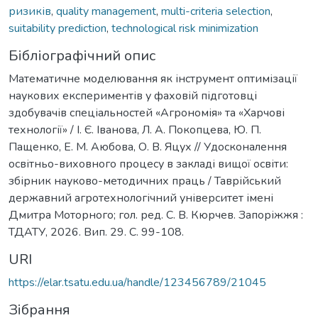
ризиків
,
quality management
,
multi-criteria selection
,
suitability prediction
,
technological risk minimization
Бібліографічний опис
Математичне моделювання як інструмент оптимізації
наукових експериментів у фаховій підготовці
здобувачів спеціальностей «Агрономія» та «Харчові
технології» / І. Є. Іванова, Л. А. Покопцева, Ю. П.
Пащенко, Е. М. Аюбова, О. В. Яцух // Удосконалення
освітньо-виховного процесу в закладі вищої освіти:
збірник науково-методичних праць / Таврійський
державний агротехнологічний університет імені
Дмитра Моторного; гол. ред. С. В. Кюрчев. Запоріжжя :
ТДАТУ, 2026. Вип. 29. С. 99-108.
URI
https://elar.tsatu.edu.ua/handle/123456789/21045
Зібрання