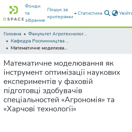
Фонди
Пошук за
та
Статистика
Увій
критеріями
зібрання
Головна
Факультет Агротехнологій та екології
Кафедра Рослинництва та садівництва ім. професора В.В. Калитки
Математичне моделювання як інструмент оптимізації наукових експериментів у фаховій підготовці здобувачів спеціальностей «Агрономія» та «Харчові технології»
Математичне моделювання як
інструмент оптимізації наукових
експериментів у фаховій
підготовці здобувачів
спеціальностей «Агрономія» та
«Харчові технології»