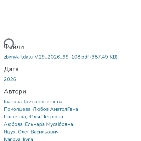
ься...
Файли
zbirnyk-tdatu-V.29_2026_99-108.pdf
(387.49 KB)
Дата
2026
Автори
Іванова, Ірина Євгенівна
Покопцева, Любов Анатоліївна
Пащенко, Юлія Петрівна
Аюбова, Ельнара Мусаібовна
Яцух, Олег Васильович
Ivanova, Iryna