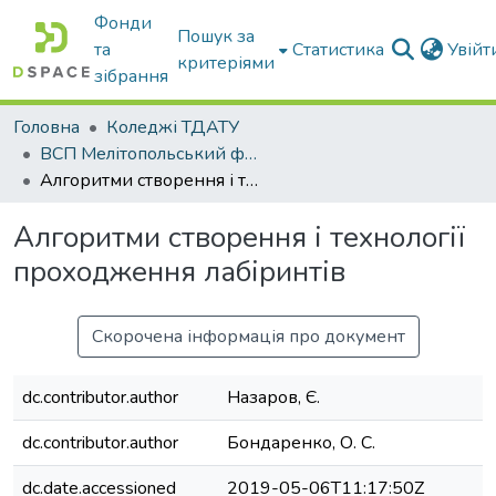
Фонди
Пошук за
та
Статистика
Увій
критеріями
зібрання
Головна
Коледжі ТДАТУ
ВСП Мелітопольський фаховий коледж ТДАТУ
Алгоритми створення і технології проходження лабіринтів
Алгоритми створення і технології
проходження лабіринтів
Скорочена інформація про документ
dc.contributor.author
Назаров, Є.
dc.contributor.author
Бондаренко, О. С.
dc.date.accessioned
2019-05-06T11:17:50Z