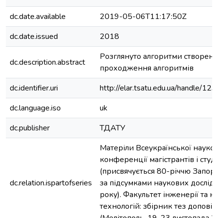
dc.date.available
2019-05-06T11:17:50Z
dc.date.issued
2018
Розглянуто алгоритми створення
dc.description.abstract
проходження алгоритмів
dc.identifier.uri
http://elar.tsatu.edu.ua/handle/
dc.language.iso
uk
dc.publisher
ТДАТУ
Матеріли Всеукраїнської науков
конференції магістрантів і сту
(присвячується 80-річчю Запоріз
dc.relation.ispartofseries
за підсумками наукових дослі
року). Факультет інженерії та 
технологій: збірник тез допові