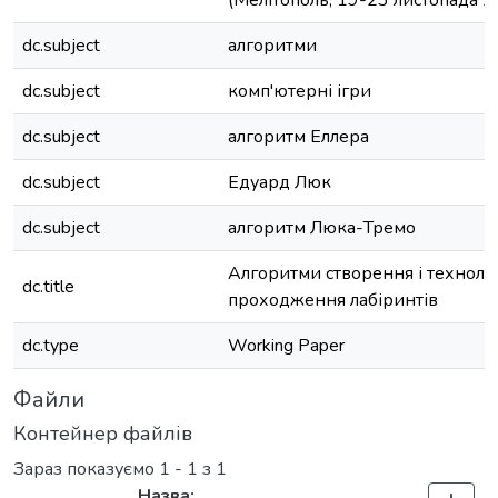
(Мелітополь, 19-23 листопада 20
dc.subject
алгоритми
dc.subject
комп'ютерні ігри
dc.subject
алгоритм Еллера
dc.subject
Едуард Люк
dc.subject
алгоритм Люка-Тремо
Алгоритми створення і технолог
dc.title
проходження лабіринтів
dc.type
Working Paper
Файли
Контейнер файлів
Зараз показуємо
1 - 1 з 1
Назва: