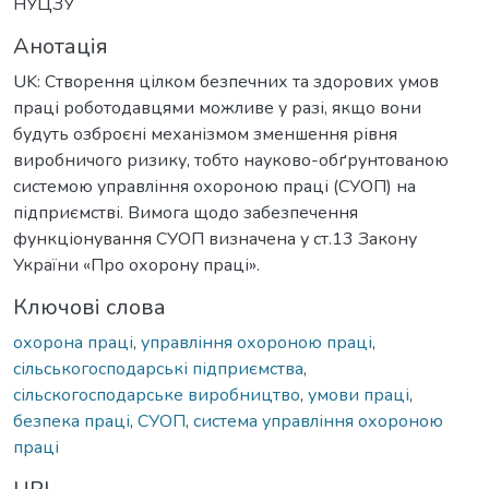
НУЦЗУ
Анотація
UK: Створення цілком безпечних та здорових умов
праці роботодавцями можливе у разі, якщо вони
будуть озброєні механізмом зменшення рівня
виробничого ризику, тобто науково-обґрунтованою
системою управління охороною праці (СУОП) на
підприємстві. Вимога щодо забезпечення
функціонування СУОП визначена у ст.13 Закону
України «Про охорону праці».
Ключові слова
охорона праці
,
управління охороною праці
,
сільськогосподарські підприємства
,
сільскогосподарське виробництво
,
умови праці
,
безпека праці
,
СУОП
,
система управління охороною
праці