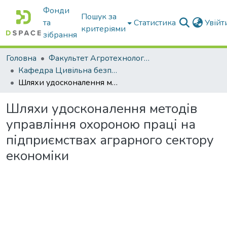
Фонди
Пошук за
та
Статистика
Увій
критеріями
зібрання
Головна
Факультет Агротехнологій та екології
Кафедра Цивільна безпека
Шляхи удосконалення методів управління охороною праці на підприємствах аграрного сектору економіки
Шляхи удосконалення методів
управління охороною праці на
підприємствах аграрного сектору
економіки