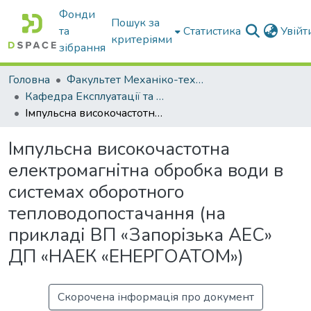
Фонди
Пошук за
та
Статистика
Увій
критеріями
зібрання
Головна
Факультет Механіко-технологічний
Кафедра Експлуатації та технічного сервісу машин
Імпульсна високочастотна електромагнітна обробка води в системах оборотного тепловодопостачання (на прикладі ВП «Запорізька АЕС» ДП «НАЕК «ЕНЕРГОАТОМ»)
Імпульсна високочастотна
електромагнітна обробка води в
системах оборотного
тепловодопостачання (на
прикладі ВП «Запорізька АЕС»
ДП «НАЕК «ЕНЕРГОАТОМ»)
Скорочена інформація про документ