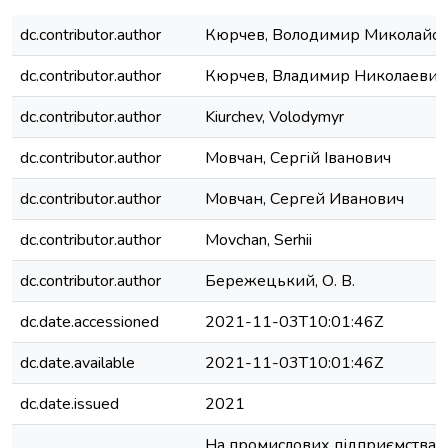
dc.contributor.author
Кюрчев, Володимир Миколайо
dc.contributor.author
Кюрчев, Владимир Николаевич
dc.contributor.author
Kiurchev, Volodymyr
dc.contributor.author
Мовчан, Сергій Іванович
dc.contributor.author
Мовчан, Сергей Иванович
dc.contributor.author
Movchan, Serhii
dc.contributor.author
Бережецький, О. В.
dc.date.accessioned
2021-11-03T10:01:46Z
dc.date.available
2021-11-03T10:01:46Z
dc.date.issued
2021
На промислових підприємствах