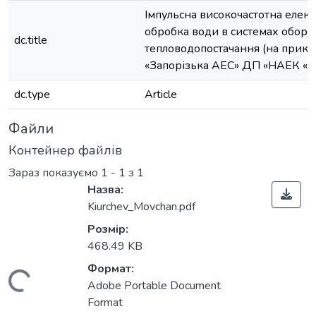
Імпульсна високочастотна елек
обробка води в системах оборо
dc.title
тепловодопостачання (на прикл
«Запорізька АЕС» ДП «НАЕК 
dc.type
Article
Файли
Контейнер файлів
Зараз показуємо
1 - 1 з 1
Назва:
Kiurchev_Movchan.pdf
Розмір:
468.49 KB
Формат:
Вантажиться...
Adobe Portable Document
Format