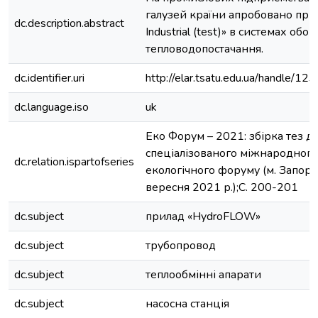
галузей країни апробовано при
dc.description.abstract
Industrial (test)» в системах обо
тепловодопостачання.
dc.identifier.uri
http://elar.tsatu.edu.ua/handle/
dc.language.iso
uk
Еко Форум – 2021: збірка тез д
спеціалізованого міжнародного
dc.relation.ispartofseries
екологічного форуму (м. Запорі
вересня 2021 р.);С. 200-201
dc.subject
прилад «HydroFLOW»
dc.subject
трубопровод
dc.subject
теплообмінні апарати
dc.subject
насосна станція