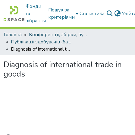
Фонди
Пошук за
та
Статистика
Увій
критеріями
зібрання
Головна
Конференції, збірки, публікації молодих вчених і здобувачів : магістрів, бакалаврів, аспірантів.
Публікації здобувачів (бакалаврів. магістрів, аспірантів)
Diagnosis of international trade in goods
Diagnosis of international trade in
goods