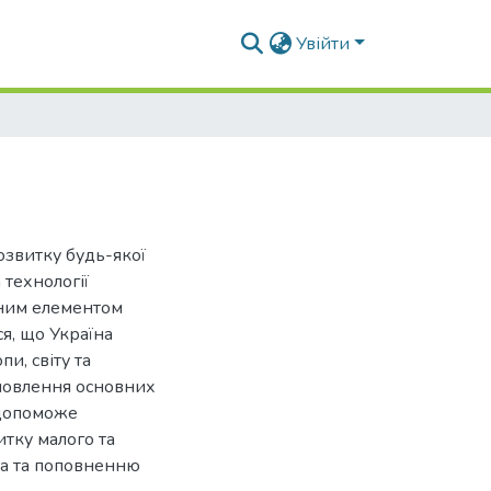
Увійти
озвитку будь-якої
 технології
вним елементом
я, що Україна
и, світу та
Оновлення основних
 допоможе
тку малого та
ва та поповненню