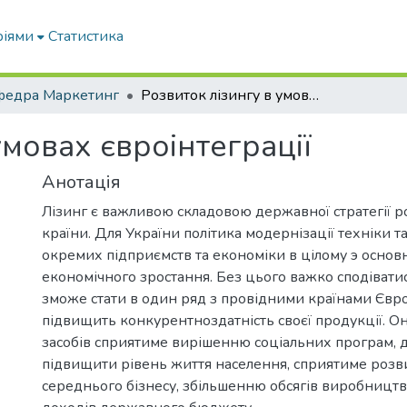
ріями
Статистика
федра Маркетинг
Розвиток лізингу в умовах євроінтеграції
умовах євроінтеграції
Анотація
Лізинг є важливою складовою державної стратегії р
країни. Для України політика модернізації техніки та
окремих підприємств та економіки в цілому э осно
економічного зростання. Без цього важко сподіватис
зможе стати в один ряд з провідними країнами Європ
підвищить конкурентноздатність своєї продукції. 
засобів сприятиме вирішенню соціальних програм,
підвищити рівень життя населення, сприятиме розви
середнього бізнесу, збільшенню обсягів виробницт