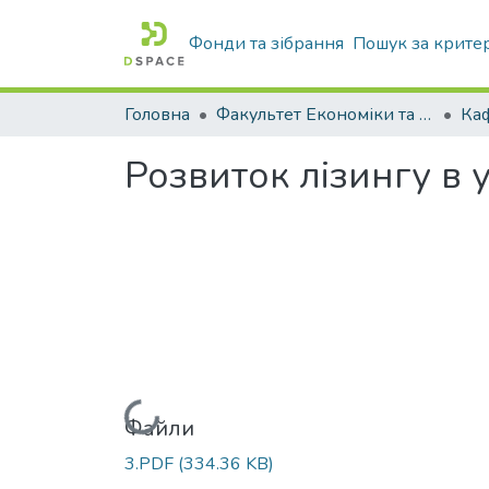
Фонди та зібрання
Пошук за крите
Головна
Факультет Економіки та бізнесу
Ка
Розвиток лізингу в 
Вантажиться...
Файли
3.PDF
(334.36 KB)