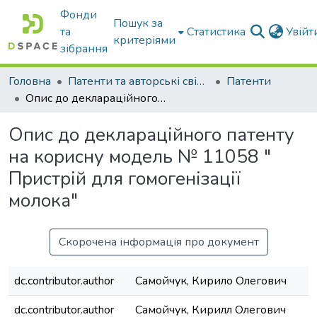
Фонди
Пошук за
та
Статистика
Увій
критеріями
зібрання
Головна
Патенти та авторські свідоцтва
Патенти
Опис до деклараційного патенту на корисну модель № 11058 " Пристрій для гомогенізації молока"
Опис до деклараційного патенту
на корисну модель № 11058 "
Пристрій для гомогенізації
молока"
Скорочена інформація про документ
dc.contributor.author
Самойчук, Кирило Олегович
dc.contributor.author
Самойчук, Кирилл Олегович