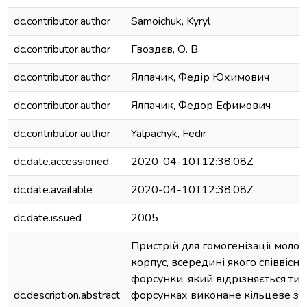
dc.contributor.author
Samoichuk, Kyryl
dc.contributor.author
Гвоздєв, О. В.
dc.contributor.author
Ялпачик, Федір Юхимович
dc.contributor.author
Ялпачик, Федор Ефимович
dc.contributor.author
Yalpachyk, Fedir
dc.date.accessioned
2020-04-10T12:38:08Z
dc.date.available
2020-04-10T12:38:08Z
dc.date.issued
2005
Пристрій для гомогенізації молок
корпус, всередині якого співвісно
форсунки, який відрізняється тим
dc.description.abstract
форсунках виконане кільцеве з