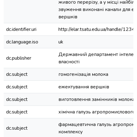
живого перерізу, а у місці найбіл
звуження виконані канали для е
вершків
dc.identifier.uri
http://elar.tsatu.edu.ua/handle/12
dc.language.iso
uk
Державний департамент інтелек
dc.publisher
власності
dc.subject
гомогенізація молока
dc.subject
ежектування вершків
dc.subject
виготовлення замінників молока
dc.subject
хімічна галузь агропромислового
фармацевтична галузь агропром
dc.subject
комплексу