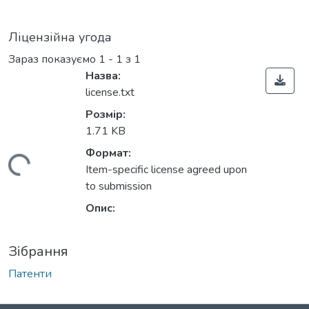
Ліцензійна угода
Зараз показуємо
1 - 1 з 1
Назва:
license.txt
Розмір:
1.71 KB
Формат:
ажиться...
Item-specific license agreed upon
to submission
Опис:
Зібрання
Патенти