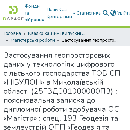
Фонди
Пошук за
та
Статистика
Увій
критеріями
зібрання
Головна
Кваліфікаційні випускні роботи бакалаврів і магістрів
Магістерські роботи
Застосування геопросторових даних у технологіях цифрового сільського господарства ТОВ СП «НІБУЛОН» в Миколаївській області (25ГЗД001000000ПЗ) : пояснювальна записка до дипломної роботи здобувача ОС «Магістр» : спец. 193 Геодезія та землеустрій ОПП «Геодезія та землеустрій»
Застосування геопросторових
даних у технологіях цифрового
сільського господарства ТОВ СП
«НІБУЛОН» в Миколаївській
області (25ГЗД001000000ПЗ) :
пояснювальна записка до
дипломної роботи здобувача ОС
«Магістр» : спец. 193 Геодезія та
землеустрій ОПП «Геодезія та