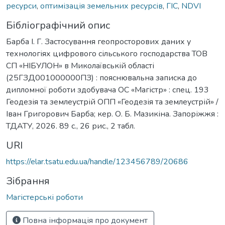
ресурси
,
оптимізація земельних ресурсів
,
ГІС
,
NDVI
Бібліографічний опис
Барба І. Г. Застосування геопросторових даних у
технологіях цифрового сільського господарства ТОВ
СП «НІБУЛОН» в Миколаївській області
(25ГЗД001000000ПЗ) : пояснювальна записка до
дипломної роботи здобувача ОС «Магістр» : спец. 193
Геодезія та землеустрій ОПП «Геодезія та землеустрій» /
Іван Григорович Барба; кер. О. Б. Мазикіна. Запоріжжя :
ТДАТУ, 2026. 89 с., 26 рис., 2 табл.
URI
https://elar.tsatu.edu.ua/handle/123456789/20686
Зібрання
Магістерські роботи
Повна інформація про документ