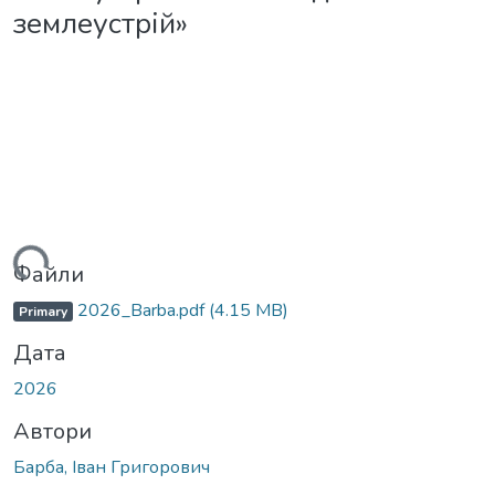
землеустрій»
ться...
Файли
2026_Barba.pdf
(4.15 MB)
Primary
Дата
2026
Автори
Барба, Іван Григорович