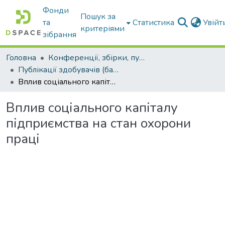
Фонди
Пошук за
та
Статистика
Увій
критеріями
зібрання
Головна
Конференції, збірки, публікації молодих вчених і здобувачів : магістрів, бакалаврів, аспірантів.
Публікації здобувачів (бакалаврів. магістрів, аспірантів)
Вплив соціального капіталу підприємства на стан охорони праці
Вплив соціального капіталу
підприємства на стан охорони
праці