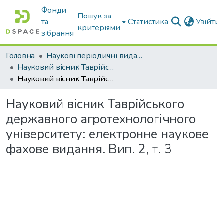
Фонди
Пошук за
та
Статистика
Увій
критеріями
зібрання
Головна
Наукові періодичні видання ТДАТУ
Науковий вісник Таврійського державного агротехнологічного університету
Науковий вісник Таврійського державного агротехнологічного університету: електронне наукове фахове видання. Вип. 2, т. 3
Науковий вісник Таврійського
державного агротехнологічного
університету: електронне наукове
фахове видання. Вип. 2, т. 3