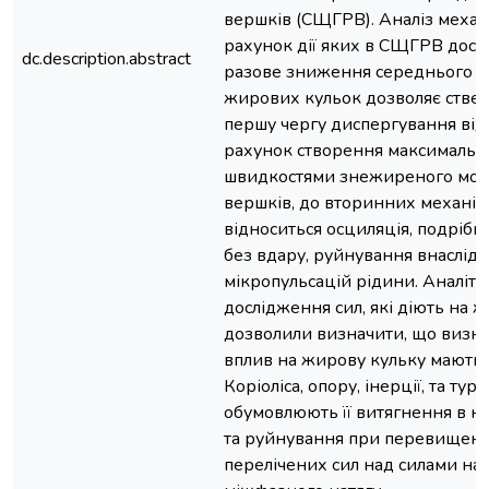
вершків (СЩГРВ). Аналіз механі
рахунок дії яких в СЩГРВ досяг
dc.description.abstract
разове зниження середнього д
жирових кульок дозволяє стве
першу чергу диспергування від
рахунок створення максимально
швидкостями знежиреного мол
вершків, до вторинних механіз
відноситься осциляція, подрібн
без вдару, руйнування внаслідо
мікропульсацій рідини. Аналіти
дослідження сил, які діють на 
дозволили визначити, що визн
вплив на жирову кульку мають 
Коріоліса, опору, інерції, та ту
обумовлюють її витягнення в н
та руйнування при перевищенн
перелічених сил над силами на