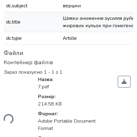
dc.subject
вершки
Шляхи зниження зусилля руйн
dc.title
жирових кульок при гомогеніза
dc.type
Article
Файли
Контейнер файлів
Зараз показуємо
1 - 1 з 1
Назва:
7.pdf
Розмір:
214.58 KB
ься...
Формат:
Adobe Portable Document
Format