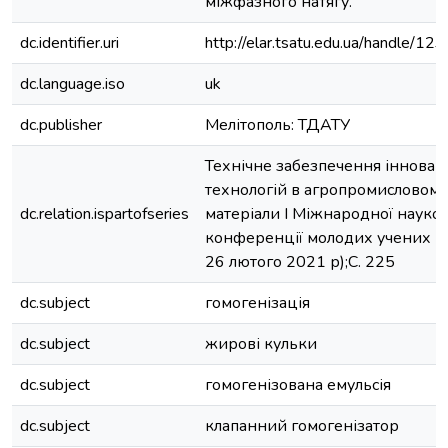
міжфазного натягу.
dc.identifier.uri
http://elar.tsatu.edu.ua/handle/
dc.language.iso
uk
dc.publisher
Мелітополь: ТДАТУ
Технічне забезпечення інновац
технологій в агропромисловому
dc.relation.ispartofseries
матеріали І Міжнародної науко
конференції молодих учених (М
26 лютого 2021 р);С. 225
dc.subject
гомогенізація
dc.subject
жирові кульки
dc.subject
гомогенізована емульсія
dc.subject
клапанний гомогенізатор