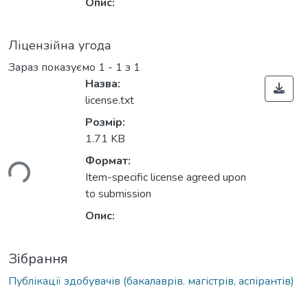
Опис:
Ліцензійна угода
Зараз показуємо
1 - 1 з 1
Назва:
license.txt
Розмір:
1.71 KB
ься...
Формат:
Item-specific license agreed upon
to submission
Опис:
Зібрання
Публікації здобувачів (бакалаврів. магістрів, аспірантів)