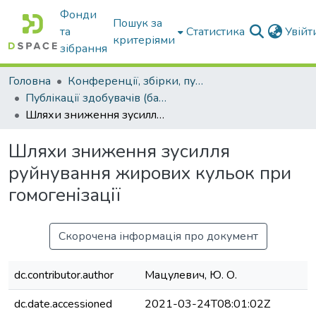
Фонди
Пошук за
та
Статистика
Увій
критеріями
зібрання
Головна
Конференції, збірки, публікації молодих вчених і здобувачів : магістрів, бакалаврів, аспірантів.
Публікації здобувачів (бакалаврів. магістрів, аспірантів)
Шляхи зниження зусилля руйнування жирових кульок при гомогенізації
Шляхи зниження зусилля
руйнування жирових кульок при
гомогенізації
Скорочена інформація про документ
dc.contributor.author
Мацулевич, Ю. О.
dc.date.accessioned
2021-03-24T08:01:02Z