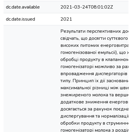
dc.date.available
2021-03-24T08:01:02Z
dc.date.issued
2021
Результати перспективних дос
свідчать, що досягти суттєвого
високих питомих енерговитрат 
гомогенізованої емульсії), що 
обробці продукту в клапанному
гомогенізаторі можливо за рах
впровадження диспергаторів с
типу. Принцип їх дії засновани
максимальної різниці між шви
знежиреного молока та вершків
додаткове зниження енергови
досягається за рахунок поєдна
диспергування та нормалізації 
обробки продукту в струминно
гомогенізаторі молока з розді