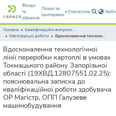
Фонди
Пошук за
та
Статистика
Увій
критеріями
зібрання
Головна
Кваліфікаційні випускні роботи бакалаврів і магістрів
Магістерські роботи
Вдосконалення технологічної лінії переробки картоплі в умовах Токмацького району Запорізької області (19ХВД.12807551.02.25): пояснювальна записка до кваліфікаційної роботи здобувача ОР Магістр, ОПП Галузеве машинобудування
Вдосконалення технологічної
лінії переробки картоплі в умовах
Токмацького району Запорізької
області (19ХВД.12807551.02.25):
пояснювальна записка до
кваліфікаційної роботи здобувача
ОР Магістр, ОПП Галузеве
машинобудування