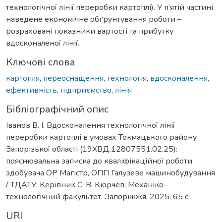
технологічної лінії переробки картоплі). У п’ятій частині
наведене економічне обґрунтування роботи –
розраховані показники вартості та прибутку
вдосконаленої лінії.
Ключові слова
картопля
,
переоснащення
,
технологія
,
вдосконалення
,
ефективність
,
підприємство
,
лінія
Бібліографічний опис
Іванов В. І. Вдосконалення технологічної лінії
переробки картоплі в умовах Токмацького району
Запорізької області (19ХВД.12807551.02.25):
пояснювальна записка до кваліфікаційної роботи
здобувача ОР Магістр, ОПП Галузеве машинобудування
/ ТДАТУ; Керівник С. В. Кюрчев; Механіко-
технологічний факультет. Запоріжжя, 2025. 65 с.
URI