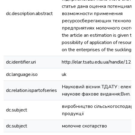
статье дана оценка потенциал
dc.description.abstract
возможности применения
ресурсосберегающих технолог
предприятиях молочного скотово
the article an estimation is given to
possibility of application of resour
on the enterprises of the suckling c
dc.identifier.uri
http://elar.tsatu.edu.ua/handle/
dc.language.iso
uk
Науковий вісник ТДАТУ : елек
dc.relation.ispartofseries
наукове фахове видання;Вип. 6, т
виробництво сільськогосподарс
dc.subject
продукції
dc.subject
молочне скотарство