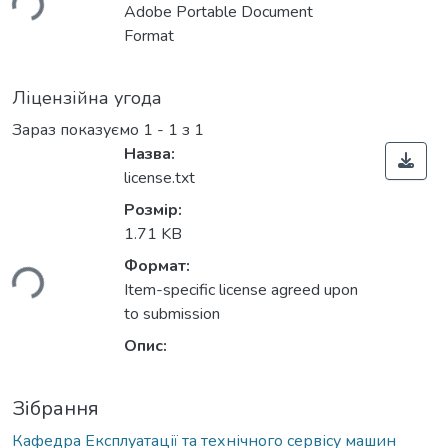
Adobe Portable Document
Format
Ліцензійна угода
Зараз показуємо
1 - 1 з 1
Назва:
license.txt
Розмір:
1.71 KB
ься...
Формат:
Item-specific license agreed upon
to submission
Опис:
Зібрання
Кафедра Експлуатації та технічного сервісу машин