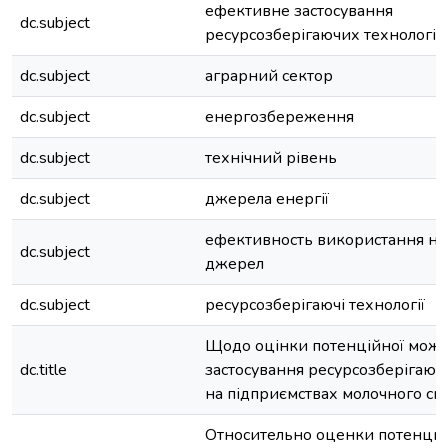
ефективне застосування
dc.subject
ресурсозберігаючих технологій
dc.subject
аграрний сектор
dc.subject
енергозбереження
dc.subject
технічний рівень
dc.subject
джерела енергії
ефективность використання н
dc.subject
джерел
dc.subject
ресурсозберігаючі технології
Щодо оцінки потенційної можл
dc.title
застосування ресурсозберігаюч
на підприємствах молочного ск
Относительно оценки потенци