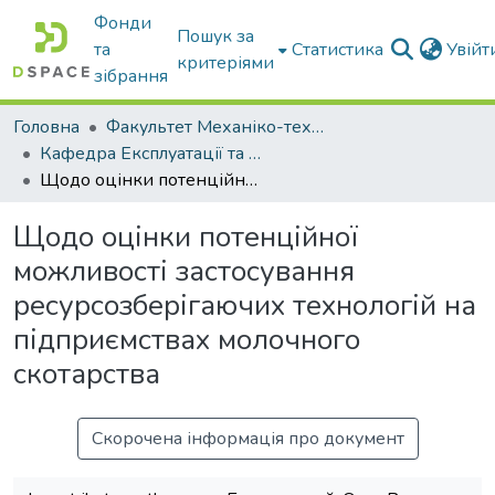
Фонди
Пошук за
та
Статистика
Увій
критеріями
зібрання
Головна
Факультет Механіко-технологічний
Кафедра Експлуатації та технічного сервісу машин
Щодо оцінки потенційної можливості застосування ресурсозберігаючих технологій на підприємствах молочного скотарства
Щодо оцінки потенційної
можливості застосування
ресурсозберігаючих технологій на
підприємствах молочного
скотарства
Скорочена інформація про документ