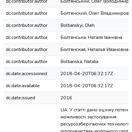
dc.contributor.author
Болтянський, Олег Володимиро
dc.contributor.author
Болтянский, Олег Владимирови
dc.contributor.author
Boltianskyi, Oleh
dc.contributor.author
Болтянська, Наталя Іванівна
dc.contributor.author
Болтянская, Наталья Ивановна
dc.contributor.author
Boltianska, Natalia
dc.date.accessioned
2018-04-20T06:32:17Z
dc.date.available
2018-04-20T06:32:17Z
dc.date.issued
2016
UA: У статті дано оцінку потенц
можливості застосування
ресурсозберігаючих технологій
підприємствах молочного скотар