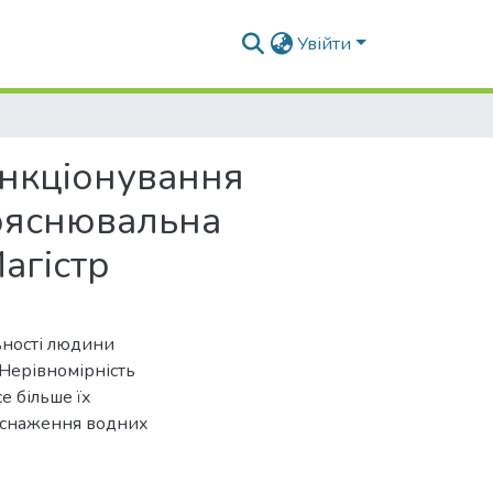
Увійти
нкціонування
пояснювальна
агістр
ьності людини
 Нерівномірність
се більше їх
виснаження водних