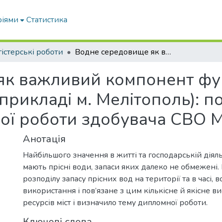
ріями
Статистика
істерські роботи
Водне середовище як важливий компонент функціонування урболандшафту (на прикладі м. Мелітополь): пояснювальна записка до дипломної роботи здобувача СВО Магістр
як важливий компонент фу
прикладі м. Мелітополь): 
ої роботи здобувача СВО М
Анотація
Найбільшого значення в житті та господарській діял
мають прісні води, запаси яких далеко не обмежені.
розподілу запасу прісних вод на території та в часі, в
використання і пов’язане з цим кількісне й якісне 
ресурсів міст і визначило тему дипломної роботи.
Ключові слова