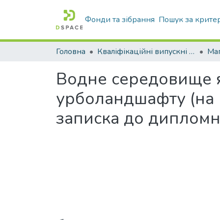
Фонди та зібрання
Пошук за крите
Головна
Кваліфікаційні випускні роботи бакалаврів і магістрів
Маг
Водне середовище 
урболандшафту (на 
записка до дипломн