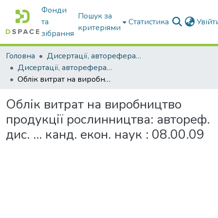
Фонди
Пошук за
та
Статистика
Увій
критеріями
зібрання
Головна
Дисертації, автореферати дисертацій
Дисертації, автореферати дисертацій
Облік витрат на виробництво продукції рослинництва: автореф. дис. ... канд. екон. наук : 08.00.09
Облік витрат на виробництво
продукції рослинництва: автореф.
дис. ... канд. екон. наук : 08.00.09