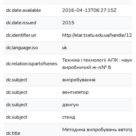
dc.date.available
2016-04-13T06:27:15Z
dc.date.issued
2015
dc.identifier.uri
http://elar.tsatu.edu.ua/handle/
dc.language.iso
uk
Техніка і технології АПК : науко
dc.relation.ispartofseries
виробничий ж-л;№ 8
dc.subject
випробування
dc.subject
вентилятор
dc.subject
двигун
dc.subject
стенд
Методика випробувань автотр
dc.title