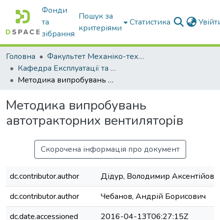
Фонди
Пошук за
та
Статистика
Увій
критеріями
зібрання
Головна
Факультет Механіко-технологічний
Кафедра Експлуатації та технічного сервісу машин
Методика випробувань автотракторних вентиляторів
Методика випробувань
автотракторних вентиляторів
Скорочена інформація про документ
dc.contributor.author
Дідур, Володимир Аксентійови
dc.contributor.author
Чебанов, Андрій Борисович
dc.date.accessioned
2016-04-13T06:27:15Z