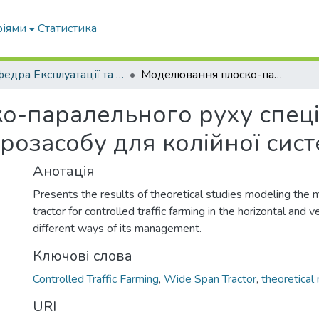
ріями
Статистика
Кафедра Експлуатації та технічного сервісу машин
Моделювання плоско-паралельного руху спеціалізованого ширококолійного агрозасобу для колійної системи землеробства
-паралельного руху спеці
розасобу для колійної сис
Анотація
Presents the results of theoretical studies modeling the 
tractor for controlled traffic farming in the horizontal and v
different ways of its management.
Ключові слова
Controlled Traffic Farming
,
Wide Span Tractor
,
theoretical
URI