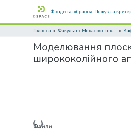
Фонди та зібрання
Пошук за крите
Головна
Факультет Механіко-технологічний
Моделювання плоско
ширококолійного аг
Вантажиться...
Файли