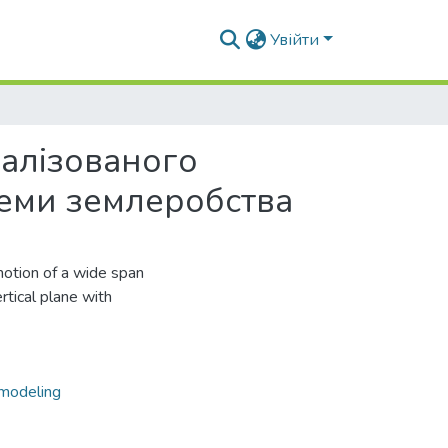
Увійти
алізованого
теми землеробства
motion of a wide span
ertical plane with
 modeling