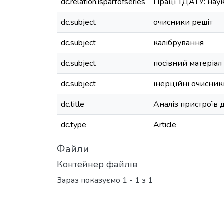
dc.relation.ispartofseries
Праці ТДАТУ: науко
dc.subject
очисники решіт
dc.subject
калібрування
dc.subject
посівний матеріал
dc.subject
інерційні очисник
dc.title
Аналіз пристроїв 
dc.type
Article
Файли
Контейнер файлів
Зараз показуємо
1 - 1 з 1