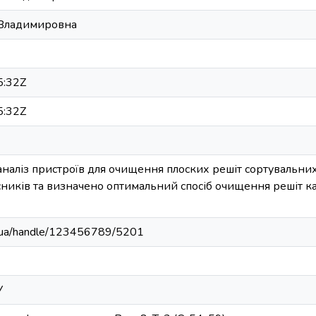
 Владимировна
5:32Z
5:32Z
 аналіз пристроїв для очищення плоских решіт сортувальн
ників та визначено оптимальний спосіб очищення решіт к
edu.ua/handle/123456789/5201
У