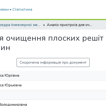
ріями
Статистика
Кафедра Інженерної механіки та комп'ютерного проектування
Аналіз пристроїв для очищення плоских решіт сортувальних і калібрувальних машин
ля очищення плоских решіт 
шин
Скорочена інформація про документ
са Юріївна
иса Юрьевна
 Володимирівна