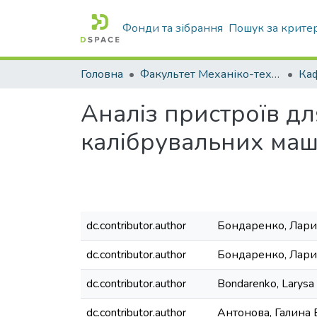
Фонди та зібрання
Пошук за крите
Головна
Факультет Механіко-технологічний
Аналіз пристроїв д
калібрувальних ма
dc.contributor.author
Бондаренко, Лари
dc.contributor.author
Бондаренко, Лар
dc.contributor.author
Bondarenko, Larysa
dc.contributor.author
Антонова, Галина