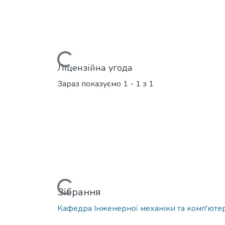
Вантажиться...
Ліцензійна угода
Зараз показуємо
1 - 1 з 1
Вантажиться...
Зібрання
Кафедра Інженерної механіки та комп'юте