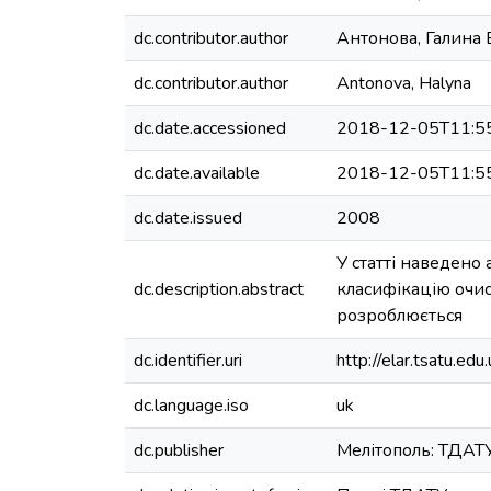
dc.contributor.author
Антонова, Галина
dc.contributor.author
Antonova, Halyna
dc.date.accessioned
2018-12-05T11:5
dc.date.available
2018-12-05T11:5
dc.date.issued
2008
У статті наведено
dc.description.abstract
класифікацію очис
розроблюється
dc.identifier.uri
http://elar.tsatu.
dc.language.iso
uk
dc.publisher
Мелітополь: ТДАТ