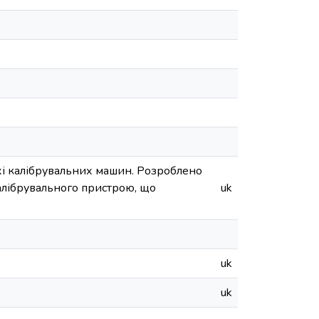
ихі калібрувальних машин. Розроблено
алібрувального пристрою, що
uk
uk
uk