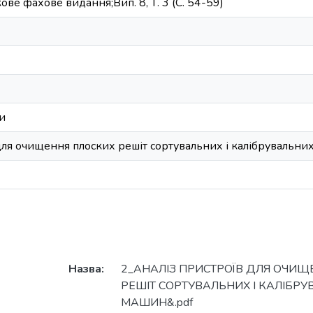
ве фахове видання;Вип. 8, Т. 3 (С. 54-59)
и
для очищення плоских решіт сортувальних і калібрувальни
Назва:
2_АНАЛІЗ ПРИСТРОЇВ ДЛЯ ОЧИЩ
РЕШІТ СОРТУВАЛЬНИХ І КАЛІБР
МАШИН&.pdf