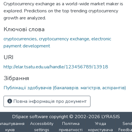
Cryptocurrency exchange as a world-wide market maker is
explored. Predictions on the top trending cryptocurrency
growth are analyzed.
Ключові слова
cryptocurrencies
,
cryptocurrency exchange
,
electronic
payment development
URI
http://elar.tsatu.edu.ua/handle/123456789/13918
Зібрання
Публікації здобувачів (бакалаврів. магістрів, аспірантів)
Повна інформація про документ
DSpace software
copyright © 2002-2026
LYRASIS
алаштування
Accessibility
Політика
Угода
Sen
куків
settings
приватності
користувача
Feedba