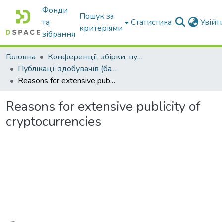
Фонди
Пошук за
та
Статистика
Увій
критеріями
зібрання
Головна
Конференції, збірки, публікації молодих вчених і здобувачів : магістрів, бакалаврів, аспірантів.
Публікації здобувачів (бакалаврів. магістрів, аспірантів)
Reasons for extensive publicity of cryptocurrencies
Reasons for extensive publicity of
cryptocurrencies