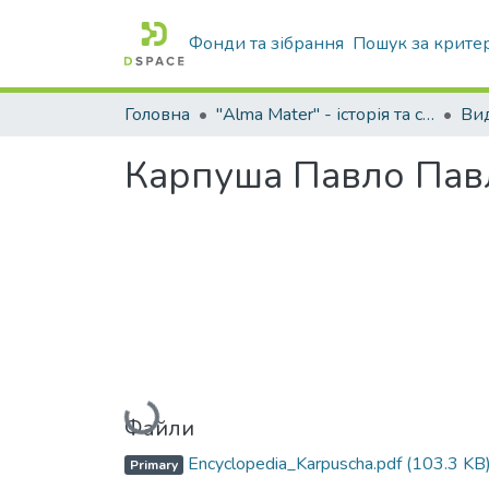
Фонди та зібрання
Пошук за крите
Головна
"Alma Mater" - історія та сьогодення Університету
Карпуша Павло Пав
Вантажиться...
Файли
Encyclopedia_Karpuscha.pdf
(103.3 KB
Primary