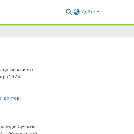
Увійти
ції сільського
ор (1974).
а
,
доктор
лопедія Сучасної
А. І. Жуковський,