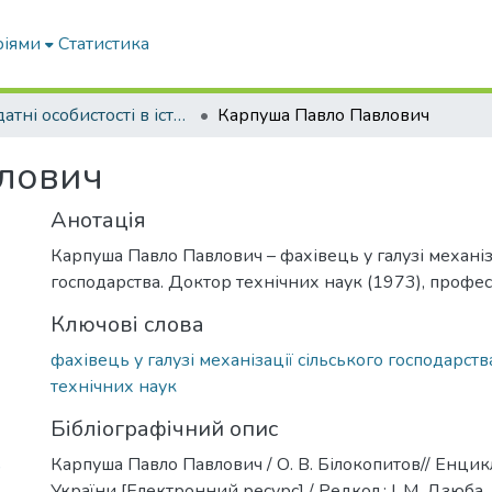
ріями
Статистика
Видатні особистості в історії Університету
Карпуша Павло Павлович
лович
Анотація
Карпуша Павло Павлович – фахівець у галузі механіза
господарства. Доктор технічних наук (1973), профес
Ключові слова
фахівець у галузі механізації сільського господарств
технічних наук
Бібліографічний опис
Карпуша Павло Павлович / О. В. Білокопитов// Енцик
)
України [Електронний ресурс] / Редкол.: І. М. Дзюба, 