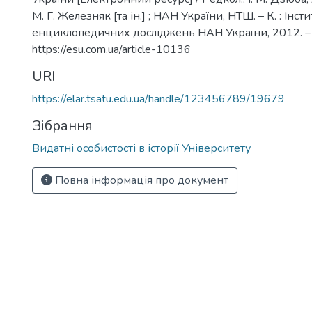
М. Г. Железняк [та ін.] ; НАН України, НТШ. – К. : Інсти
енциклопедичних досліджень НАН України, 2012. –
https://esu.com.ua/article-10136
URI
https://elar.tsatu.edu.ua/handle/123456789/19679
Зібрання
Видатні особистості в історії Університету
Повна інформація про документ