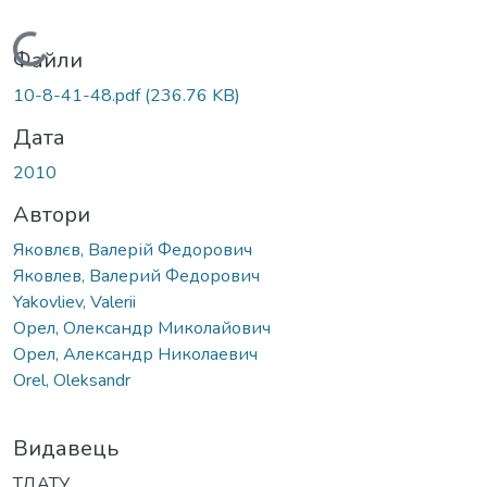
Вантажиться...
Файли
10-8-41-48.pdf
(236.76 KB)
Дата
2010
Автори
Яковлєв, Валерій Федорович
Яковлев, Валерий Федорович
Yakovliev, Valerii
Орел, Олександр Миколайович
Орел, Александр Николаевич
Orel, Oleksandr
Видавець
ТДАТУ