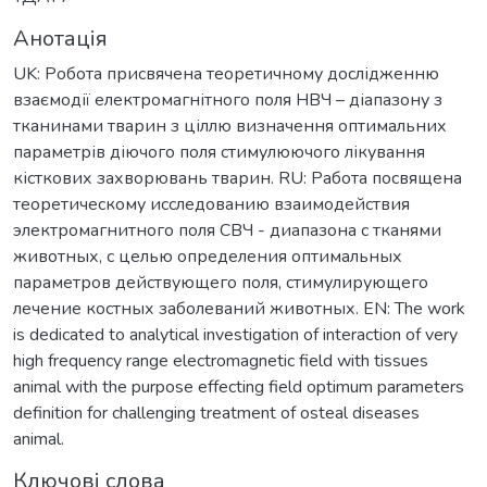
Анотація
UK: Робота присвячена теоретичному дослідженню
взаємодії електромагнітного поля НВЧ – діапазону з
тканинами тварин з ціллю визначення оптимальних
параметрів діючого поля стимулюючого лікування
кісткових захворювань тварин. RU: Работа посвящена
теоретическому исследованию взаимодействия
электромагнитного поля СВЧ - диапазона с тканями
животных, с целью определения оптимальных
параметров действующего поля, стимулирующего
лечение костных заболеваний животных. EN: The work
is dedicated to analytical investigation of interaction of very
high frequency range electromagnetic field with tissues
animal with the purpose effecting field optimum parameters
definition for challenging treatment of osteal diseases
animal.
Ключові слова