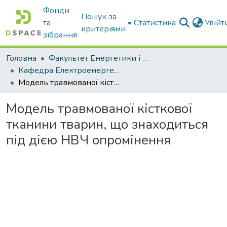
Фонди
Пошук за
та
Статистика
Увій
критеріями
зібрання
Головна
Факультет Енергетики і комп'ютерних технологій
Кафедра Електроенергетики і електротехнологій
Модель травмованої кісткової тканини тварин, що знаходиться під дією НВЧ опромінення
Модель травмованої кісткової
тканини тварин, що знаходиться
під дією НВЧ опромінення