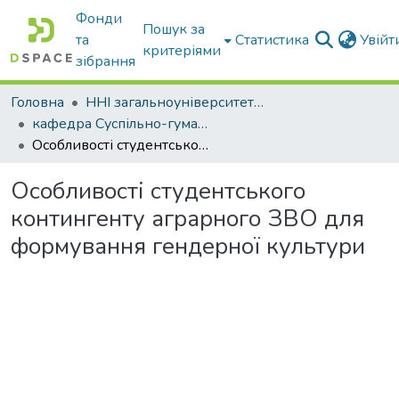
Фонди
Пошук за
та
Статистика
Увій
критеріями
зібрання
Головна
ННІ загальноуніверситетської підготовки
кафедра Суспільно-гуманітарні науки
Особливості студентського контингенту аграрного ЗВО для формування гендерної культури
Особливості студентського
контингенту аграрного ЗВО для
формування гендерної культури