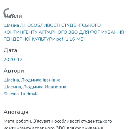
Вантажиться...
Файли
Шлєіна Л.І. ОСОБЛИВОСТІ СТУДЕНТСЬКОГО
КОНТИНГЕНТУ АГРАРНОГО ЗВО ДЛЯ ФОРМУВАННЯ
ГЕНДЕРНОЇ КУЛЬТУРИ.pdf
(1.16 MB)
Дата
2020-12
Автори
Шлєіна, Людмила Іванівна
Шлеина, Людмила Ивановна
Shlieina, Liudmyla
Анотація
Мета роботи. З‘ясувати особливості студентського
контингенту аграрного ЗВО для формування