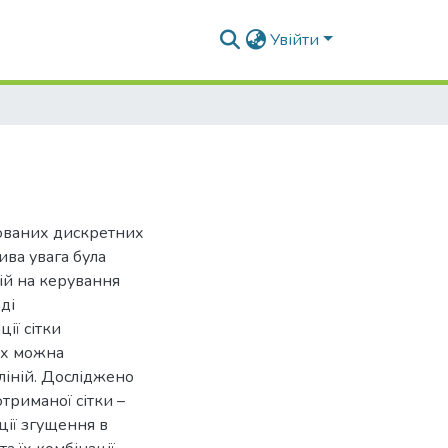
Увійти
рованих дискретних
ва увага була
ій на керування
ді
ії сітки
их можна
іній. Досліджено
триманої сітки –
ції згущення в