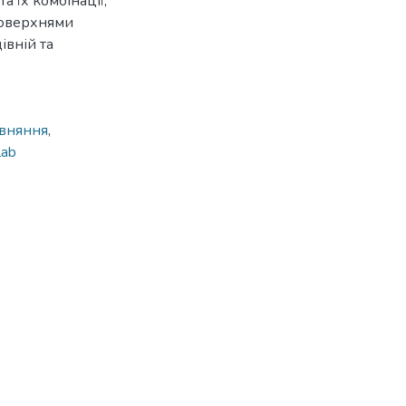
а їх комбінації,
поверхнями
івній та
івняння
,
lab