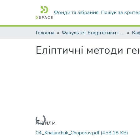
Фонди та зібрання
Пошук за крите
Головна
Факультет Енергетики і комп'ютерних технологій
Еліптичні методи ге
Вантажиться...
Файли
04_Khalanchuk_Choporov.pdf
(458.18 KB)