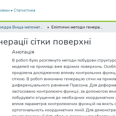
ріями
Статистика
Кафедра Вища математика та фізика
Еліптичні методи генерації сітки поверхні
нерації сітки поверхні
Анотація
В роботі було розглянуто методи побудови структу
моделей на прикладі вже відомих поверхонь. Особли
приділена дослідженню впливу контрольних функц
сіткою. В роботі виконано генерацію сітки на прикла
диференціального рівняння Пуассона. Для деформац
застосовано контролюючі функції, за допомогою як
побудувати згущення до необхідних координатних л
вплив параметрів контролюючих функцій на якість о
ортогональність координатних ліній. Для демонстра