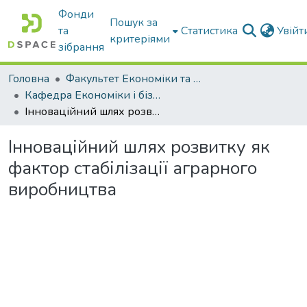
Фонди
Пошук за
та
Статистика
Увій
критеріями
зібрання
Головна
Факультет Економіки та бізнесу
Кафедра Економіки і бізнесу
Інноваційний шлях розвитку як фактор стабілізації аграрного виробництва
Інноваційний шлях розвитку як
фактор стабілізації аграрного
виробництва