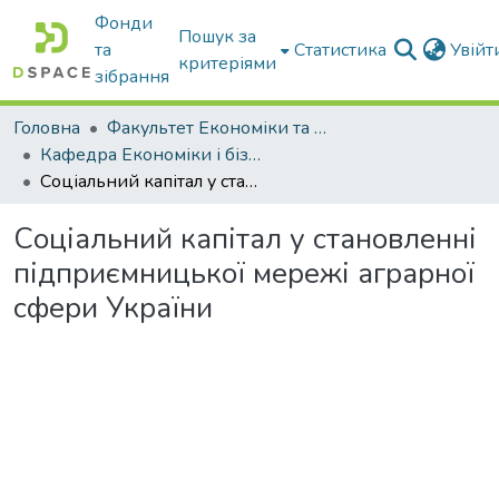
Фонди
Пошук за
та
Статистика
Увій
критеріями
зібрання
Головна
Факультет Економіки та бізнесу
Кафедра Економіки і бізнесу
Соціальний капітал у становленні підприємницької мережі аграрної сфери України
Соціальний капітал у становленні
підприємницької мережі аграрної
сфери України