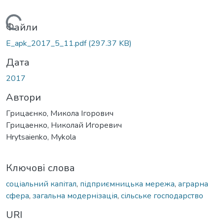
Вантажиться...
Файли
E_apk_2017_5_11.pdf
(297.37 KB)
Дата
2017
Автори
Грицаєнко, Микола Ігорович
Грицаенко, Николай Игоревич
Hrytsaienko, Mykola
Ключові слова
соціальний капітал
,
підприємницька мережа
,
аграрна
сфера
,
загальна модернізація
,
сільське господарство
URI