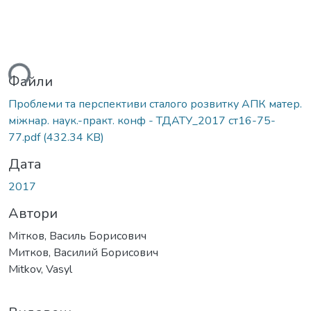
ься...
Файли
Проблеми та перспективи сталого розвитку АПК матер.
міжнар. наук.-практ. конф - ТДАТУ_2017 ст16-75-
77.pdf
(432.34 KB)
Дата
2017
Автори
Мітков, Василь Борисович
Митков, Василий Борисович
Mitkov, Vasyl