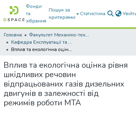
Фонди
Пошук за
та
Статистика
Увій
критеріями
зібрання
Головна
Факультет Механіко-технологічний
Кафедра Експлуатації та технічного сервісу машин
Вплив та екологічна оцінка рівня шкідливих речовин відпрацьованих газів дизельних двигунів в залежності від режимів роботи МТА
Вплив та екологічна оцінка рівня
шкідливих речовин
відпрацьованих газів дизельних
двигунів в залежності від
режимів роботи МТА