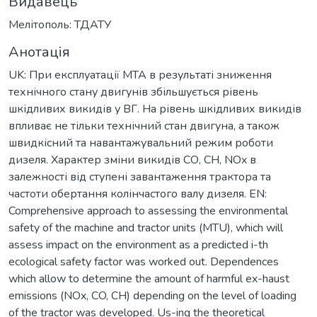
Видавець
Мелітополь: ТДАТУ
Анотація
UK: При експлуатації МТА в результаті зниження
технічного стану двигунів збільшується рівень
шкідливих викидів у ВГ. На рівень шкідливих викидів
впливає не тільки технічний стан двигуна, а також
швидкісний та навантажувальний режим роботи
дизеля. Характер зміни викидів СО, СН, NOx в
залежності від ступені завантаження трактора та
частоти обертання колінчастого валу дизеля. EN:
Comprehensive approach to assessing the environmental
safety of the machine and tractor units (MTU), which will
assess impact on the environment as a predicted i-th
ecological safety factor was worked out. Dependences
which allow to determine the amount of harmful ex-haust
emissions (NOx, CO, CH) depending on the level of loading
of the tractor was developed. Us-ing the theoretical