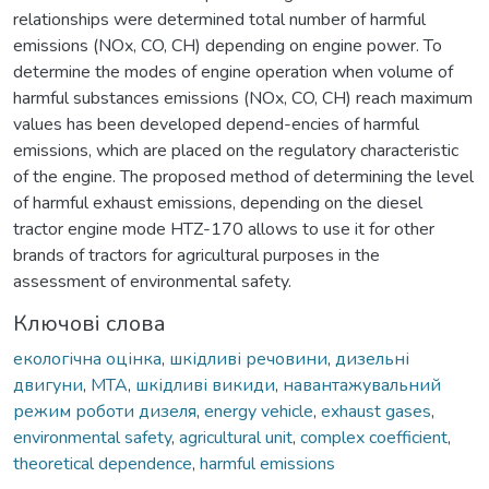
relationships were determined total number of harmful
emissions (NOx, CO, CH) depending on engine power. To
determine the modes of engine operation when volume of
harmful substances emissions (NOx, CO, CH) reach maximum
values has been developed depend-encies of harmful
emissions, which are placed on the regulatory characteristic
of the engine. The proposed method of determining the level
of harmful exhaust emissions, depending on the diesel
tractor engine mode HTZ-170 allows to use it for other
brands of tractors for agricultural purposes in the
assessment of environmental safety.
Ключові слова
екологічна оцінка
,
шкідливі речовини
,
дизельні
двигуни
,
МТА
,
шкідливі викиди
,
навантажувальний
режим роботи дизеля
,
energy vehicle
,
exhaust gases
,
environmental safety
,
agricultural unit
,
complex coefficient
,
theoretical dependence
,
harmful emissions