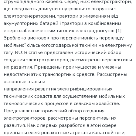
струмопідвідного кабелю. Серед них: електротрактори,
що поєднують двигуни внутрішнього згоряння з
електрогенераторами, трактори з живленням від
акумуляторних батарей і трактори з комбінованим
енергозабезпеченням тягових електродвигунів [1].
Зроблено висновок про перспективність перекладу
мобільної сільськогосподарської техніки на електричну
тягу. RU: В статье представлен исторический обзор
создания электротракторов, рассмотрены перспективы
их развития. Приведены преимущества и указаны
недостатки этих транспортных средств. Рассмотрены
основные этапы и
направления развития электрифицированных
технических средств для осуществления мобильных
технологических процессов в сельском хозяйстве.
Представлен исторический обзор создания
электротракторов, рассмотрены перспективы их
развития. Как с первых разработок в этой сфере
признаны електропахотные агрегаты канатной тяги,