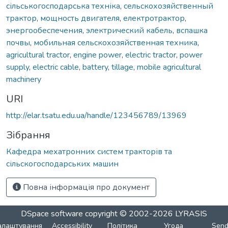
сільськогосподарська техніка
,
сельскохозяйственный
трактор
,
мощность двигателя
,
електротрактор
,
энергообеспечения
,
электрический кабель
,
вспашка
почвы
,
мобильная сельскохозяйственная техника
,
agricultural tractor
,
engine power
,
electric tractor
,
power
supply
,
electric cable
,
battery
,
tillage
,
mobile agricultural
machinery
URI
http://elar.tsatu.edu.ua/handle/123456789/13969
Зібрання
Кафедра мехатронних систем тракторів та
сільскогосподарських машин
Повна інформація про документ
DSpace software
copyright © 2002-2026
LYRASIS
алаштування
Accessibility
Політика
Угода
Sen