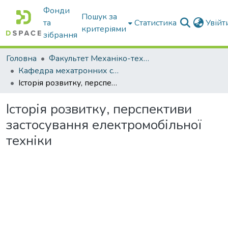
Фонди
Пошук за
та
Статистика
Увій
критеріями
зібрання
Головна
Факультет Механіко-технологічний
Кафедра мехатронних систем тракторів та сільскогосподарських машин
Історія розвитку, перспективи застосування електромобільної техніки
Історія розвитку, перспективи
застосування електромобільної
техніки