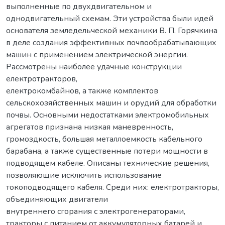
выполненные по двухдвигательном и
однодвигательный схемам. Эти устройства были идей
основателя земледельческой механики В. П. Горячкина
в деле создания эффективных почвообрабатывающих
машин с применением электрической энергии.
Рассмотрены наиболее удачные конструкции
електротракторов,
електрокомбайнов, а также комплектов
сельскохозяйственных машин и орудий для обработки
почвы. Основными недостатками электромобильных
агрегатов признана низкая маневренность,
громоздкость, большая металлоемкость кабельного
барабана, а также существенные потери мощности в
подводящем кабеле. Описаны технические решения,
позволяющие исключить использование
токоподводящего кабеля. Среди них: електротракторы,
объединяющих двигатели
внутреннего сгорания с электрогенераторами,
тракторы с питанием от аккумуляторных батарей и