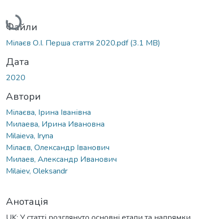
Вантажиться...
Файли
Мілаєв О.І. Перша стаття 2020.pdf
(3.1 MB)
Дата
2020
Автори
Мілаєва, Ірина Іванівна
Милаева, Ирина Ивановна
Milaieva, Iryna
Мілаєв, Олександр Іванович
Милаев, Александр Иванович
Milaiev, Oleksandr
Анотація
UK: У статті розглянуто основні етапи та напрямки