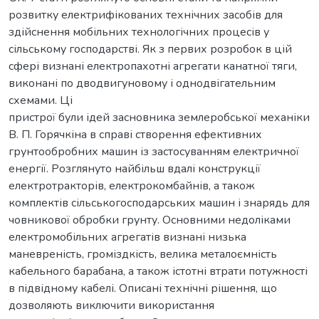
розвитку електрифікованих технічних засобів для
здійснення мобільних технологічних процесів у
сільському господарстві. Як з первих розробок в цій
сфері визнані електропахотні агрегати канатної тяги,
виконані по дводвигуновому і однодвігательним
схемами. Ці
пристрої були ідей засновника землеробської механіки
В. П. Горячкіна в справі створення ефективних
грунтообробних машин із застосуванням електричної
енергії. Розглянуто найбільш вдалі конструкції
електротракторів, електрокомбайнів, а також
комплектів сільськогосподарських машин і знарядь для
човникової обробки грунту. Основними недоліками
електромобільних агрегатів визнані низька
маневреність, громіздкість, велика металоємність
кабельного барабана, а також істотні втрати потужності
в підвідному кабелі. Описані технічні рішення, що
дозволяють виключити використання