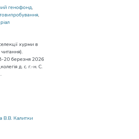
ний генофонд
,
товипробування
,
ріал
селекції хурми в
 читання).
18-20 березня 2026
егія д. с. г.-н. С.
.
 В.В. Калитки