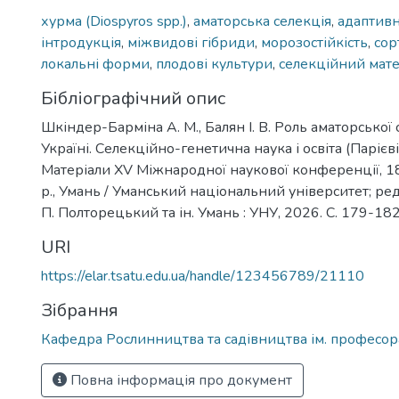
хурма (Diospyros spp.)
,
аматорська селекція
,
адаптив
інтродукція
,
міжвидові гібриди
,
морозостійкість
,
сор
локальні форми
,
плодові культури
,
селекційний мате
Бібліографічний опис
Шкіндер-Барміна А. М., Балян I. В. Роль аматорської 
Україні. Селекційно-генетична наука і освіта (Парієві
Матеріали ХV Міжнародної наукової конференції, 
р., Умань / Уманський національний університет; редкол
П. Полторецький та ін. Умань : УНУ, 2026. С. 179-182
URI
https://elar.tsatu.edu.ua/handle/123456789/21110
Зібрання
Кафедра Рослинництва та садівництва ім. професора
Повна інформація про документ