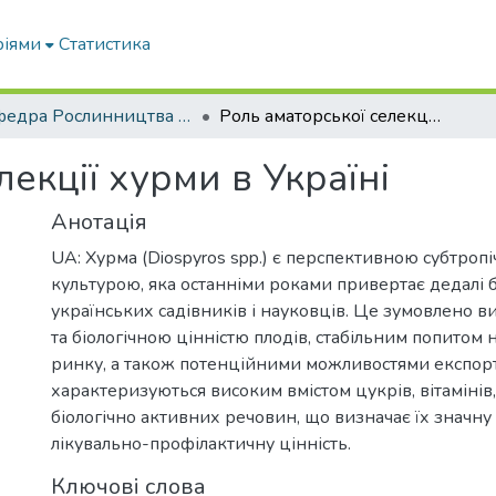
ріями
Статистика
Кафедра Рослинництва та садівництва ім. професора В.В. Калитки
Роль аматорської селекції хурми в Україні
лекції хурми в Україні
Анотація
UA: Хурма (Diospyros spp.) є перспективною субтро
культурою, яка останніми роками привертає дедалі б
українських садівників і науковців. Це зумовлено 
та біологічною цінністю плодів, стабільним попитом
ринку, а також потенційними можливостями експор
характеризуються високим вмістом цукрів, вітамінів,
біологічно активних речовин, що визначає їх значну 
лікувально-профілактичну цінність.
Ключові слова