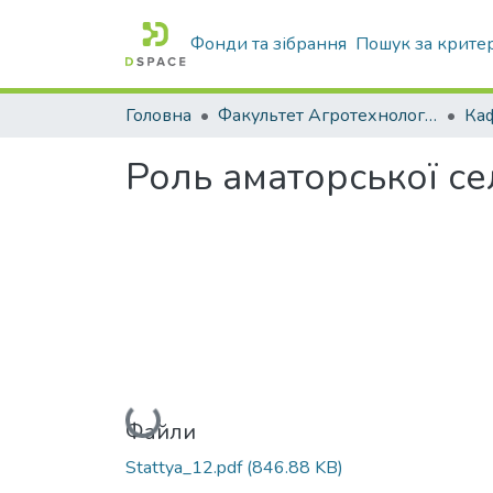
Фонди та зібрання
Пошук за крите
Головна
Факультет Агротехнологій та екології
Роль аматорської се
Вантажиться...
Файли
Stattya_12.pdf
(846.88 KB)