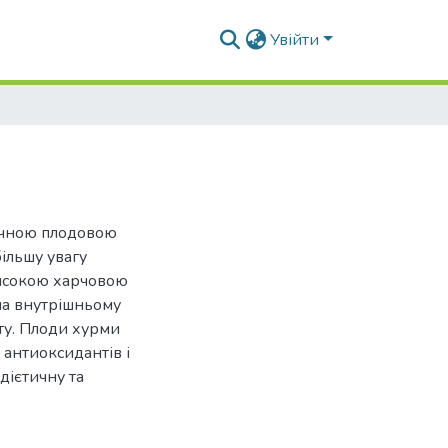
Увійти
пічною плодовою
ільшу увагу
високою харчовою
 на внутрішньому
ту. Плоди хурми
 антиоксидантів і
дієтичну та