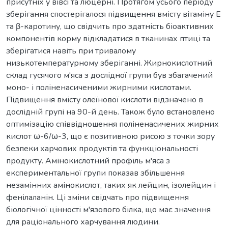
присутніх у вівсі та люцерні. Протягом усього періоду
зберігання спостерігалося підвищення вмісту вітаміну Е
та β-каротину, що свідчить про здатність біоактивних
компонентів корму відкладатися в тканинах птиці та
зберігатися навіть при тривалому
низькотемпературному зберіганні. Жирнокислотний
склад гусячого м'яса з дослідної групи був збагачений
моно- і поліненасиченими жирними кислотами.
Підвищення вмісту олеїнової кислоти відзначено в
дослідній групі на 90-й день. Також було встановлено
оптимізацію співвідношення поліненасичених жирних
кислот ω-6/ω-3, що є позитивною рисою з точки зору
безпеки харчових продуктів та функціональності
продукту. Амінокислотний профіль м'яса з
експериментальної групи показав збільшення
незамінних амінокислот, таких як лейцин, ізолейцин і
фенілаланін. Ці зміни свідчать про підвищення
біологічної цінності м'язового білка, що має значення
для раціонального харчування людини.