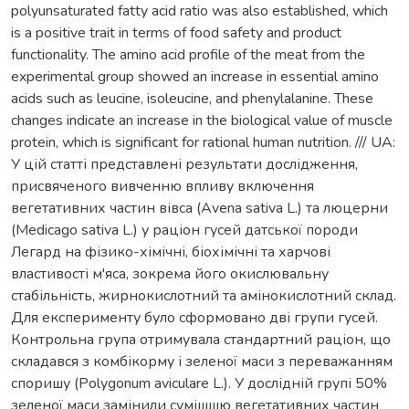
polyunsaturated fatty acid ratio was also established, which
is a positive trait in terms of food safety and product
functionality. The amino acid profile of the meat from the
experimental group showed an increase in essential amino
acids such as leucine, isoleucine, and phenylalanine. These
changes indicate an increase in the biological value of muscle
protein, which is significant for rational human nutrition. /// UA:
У цій статті представлені результати дослідження,
присвяченого вивченню впливу включення
вегетативних частин вівса (Avena sativa L.) та люцерни
(Medicago sativa L.) у раціон гусей датської породи
Легард на фізико-хімічні, біохімічні та харчові
властивості м'яса, зокрема його окислювальну
стабільність, жирнокислотний та амінокислотний склад.
Для експерименту було сформовано дві групи гусей.
Контрольна група отримувала стандартний раціон, що
складався з комбікорму і зеленої маси з переважанням
споришу (Polygonum aviculare L.). У дослідній групі 50%
зеленої маси замінили сумішшю вегетативних частин