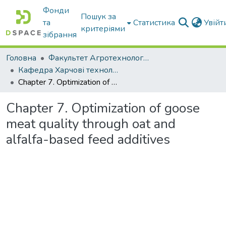
Фонди
Пошук за
та
Статистика
Увій
критеріями
зібрання
Головна
Факультет Агротехнологій та екології
Кафедра Харчові технологіі та готельно-ресторанна справа
Chapter 7. Optimization of goose meat quality through oat and alfalfa-based feed additives
Chapter 7. Optimization of goose
meat quality through oat and
alfalfa-based feed additives