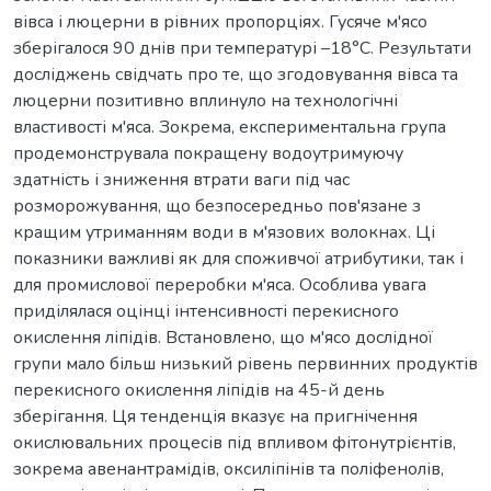
вівса і люцерни в рівних пропорціях. Гусяче м'ясо
зберігалося 90 днів при температурі –18°С. Результати
досліджень свідчать про те, що згодовування вівса та
люцерни позитивно вплинуло на технологічні
властивості м'яса. Зокрема, експериментальна група
продемонструвала покращену водоутримуючу
здатність і зниження втрати ваги під час
розморожування, що безпосередньо пов'язане з
кращим утриманням води в м'язових волокнах. Ці
показники важливі як для споживчої атрибутики, так і
для промислової переробки м'яса. Особлива увага
приділялася оцінці інтенсивності перекисного
окислення ліпідів. Встановлено, що м'ясо дослідної
групи мало більш низький рівень первинних продуктів
перекисного окислення ліпідів на 45-й день
зберігання. Ця тенденція вказує на пригнічення
окислювальних процесів під впливом фітонутрієнтів,
зокрема авенантрамідів, оксиліпінів та поліфенолів,