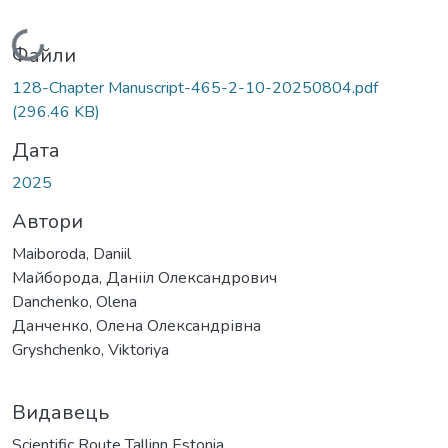
Вантажиться...
Файли
128-Chapter Manuscript-465-2-10-20250804.pdf
(296.46 KB)
Дата
2025
Автори
Maiboroda, Daniil
Майборода, Данііл Олександрович
Danchenko, Olena
Данченко, Олена Олександрівна
Gryshchenko, Viktoriya
Видавець
Scientific Route Tallinn Estonia