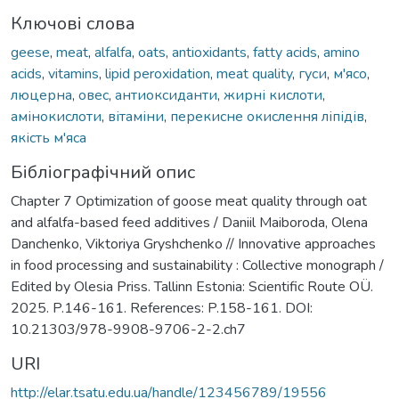
Ключові слова
geese
,
meat
,
alfalfa
,
oats
,
antioxidants
,
fatty acids
,
amino
acids
,
vitamins
,
lipid peroxidation
,
meat quality
,
гуси
,
м'ясо
,
люцерна
,
овес
,
антиоксиданти
,
жирні кислоти
,
амінокислоти
,
вітаміни
,
перекисне окислення ліпідів
,
якість м'яса
Бібліографічний опис
Chapter 7 Optimization of goose meat quality through oat
and alfalfa-based feed additives / Daniil Maiboroda, Olena
Danchenko, Viktoriya Gryshchenko // Innovative approaches
in food processing and sustainability : Collective monograph /
Edited by Olesia Priss. Tallinn Estonia: Scientific Route OÜ.
2025. P.146-161. References: P.158-161. DOI:
10.21303/978-9908-9706-2-2.ch7
URI
http://elar.tsatu.edu.ua/handle/123456789/19556