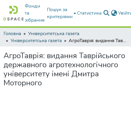
Фонди
Пошук за
та
Статистика
Увій
критеріями
зібрання
Головна
Університетська газета
Університетська газета
АгроТаврія: видання Таврійського державного агротехнологічного університету імені Дмитра Моторного
АгроТаврія: видання Таврійського
державного агротехнологічного
університету імені Дмитра
Моторного