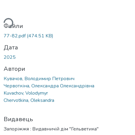
житься...
Файли
77-82.pdf
(474.51 KB)
Дата
2025
Автори
Кувачов, Володимир Петрович
Червоткіна, Олександра Олександрівна
Kuvachov, Volodymyr
Chervotkina, Oleksandra
Видавець
Запоріжжя : Видавничій дім "Гельветика"