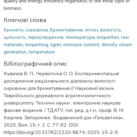
quality and energy efficiency regardless of the initial type of
biomass.
Ключові слова
брикети
,
сировина
,
брикетування
,
лігнін
,
вологість
,
щільність
,
пароутворення
,
температура
,
briquettes
,
raw
materials
,
briquetting
,
lignin
,
moisture content
,
density
,
steam
generation
,
temperature
Бібліографічний опис
Кувачов В. П., Червоткіна О. О. Експериментальне
дослідження раціонального діапазону вологості
сировини для брикетування // Науковий вісник
Таврійського державного агротехнологічного
університету. Технічні науки : електронне наукове
фахове видання. / ТДАТУ; гол. ред. д.т.н., проф. В. М.
Кюрчев. Запоріжжя : Видавничий дім «Гельветика»,
2025. Вип. 15, т. 2. С. 77-82. DOI:
https://doi.org/10.32782/2220-8674-2025-15-2-9