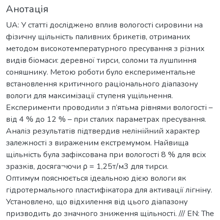
Анотація
UA: У статті досліджено вплив вологості сировини на
фізичну щільність паливних брикетів, отриманих
методом високотемпературного пресування з різних
видів біомаси: деревної тирси, соломи та лушпиння
соняшнику. Метою роботи було експериментальне
встановлення критичного раціонального діапазону
вологи для максимізації ступеня ущільнення.
Експерименти проводили з п’ятьма рівнями вологості –
від 4 % до 12 % – при сталих параметрах пресування.
Аналіз результатів підтвердив нелінійний характер
залежності з вираженим екстремумом. Найвища
щільність була зафіксована при вологості 8 % для всіх
зразків, досяга¬ючи ρ = 1,25т/м3 для тирси.
Оптимум пояснюється ідеальною дією вологи як
гідротермального пластифікатора для активації лігніну.
Установлено, що відхилення від цього діапазону
призводить до значного зниження щільності. /// EN: The