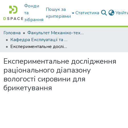
Фонди
Пошук за
та
Статистика
Увій
критеріями
зібрання
Головна
Факультет Механіко-технологічний
Кафедра Експлуатації та технічного сервісу машин
Експериментальне дослідження раціонального діапазону вологості сировини для брикетування
Експериментальне дослідження
раціонального діапазону
вологості сировини для
брикетування