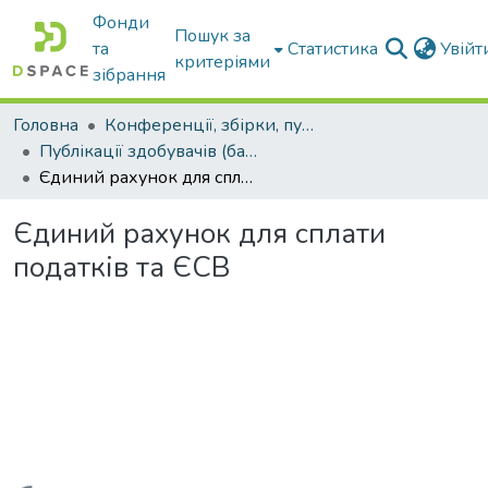
Фонди
Пошук за
та
Статистика
Увій
критеріями
зібрання
Головна
Конференції, збірки, публікації молодих вчених і здобувачів : магістрів, бакалаврів, аспірантів.
Публікації здобувачів (бакалаврів. магістрів, аспірантів)
Єдиний рахунок для сплати податків та ЄСВ
Єдиний рахунок для сплати
податків та ЄСВ