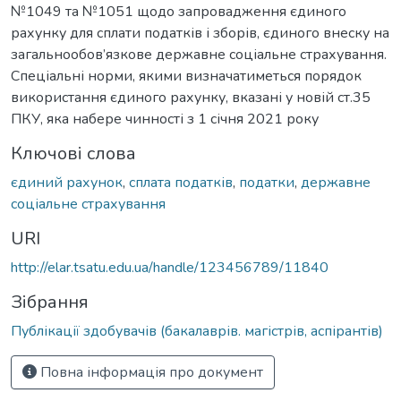
№1049 та №1051 щодо запровадження єдиного
рахунку для сплати податків і зборів, єдиного внеску на
загальнообов’язкове державне соціальне страхування.
Спеціальні норми, якими визначатиметься порядок
використання єдиного рахунку, вказані у новій ст.35
ПКУ, яка набере чинності з 1 січня 2021 року
Ключові слова
єдиний рахунок
,
сплата податків
,
податки
,
державне
соціальне страхування
URI
http://elar.tsatu.edu.ua/handle/123456789/11840
Зібрання
Публікації здобувачів (бакалаврів. магістрів, аспірантів)
Повна інформація про документ