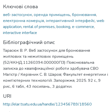
Ключові слова
веб-застосунок
,
оренда приміщень
,
бронювання
,
електронна комерція
,
інтерактивний інтерфейс
,
web
application
,
rental of premises
,
booking
,
e-commerce
,
interactive interface
Бібліографічний опис
Тарасюк В. Р. Веб застосунок для бронювання
житлових та нежитлових приміщень
(52/4КНД.11260394.000000ПЗ) Пояснювальна
записка до кваліфікаційної роботи здобувача СВО
Магістр / Керівник С. В. Шаров; Факультет енергетики і
комп’ютерних технологій. Запоріжжя, 2025. 92 с., 9
рис., 6 табл., 43 посилань., 3 додатки.
URI
http://elar.tsatu.edu.ua/handle/123456789/18560