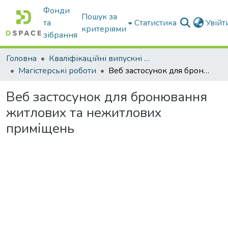
Фонди
Пошук за
та
Статистика
Увій
критеріями
зібрання
Головна
Кваліфікаційні випускні роботи бакалаврів і магістрів
Магістерські роботи
Веб застосунок для бронювання житлових та нежитлових приміщень
Веб застосунок для бронювання
житлових та нежитлових
приміщень