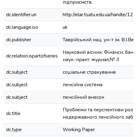
підприємств.
dc.identifier.uri
http://elar.tsatu.edu.ua/handle/
dc.language.iso
uk
dc.publisher
Таврійський нац. ун-т ім. В.І.В
Науковий вісник: Фінанси, банки
dc.relation.ispartofseries
наук.-практ. журнал;№ 3
dc.subject
соціальне страхування
dc.subject
пенсійна система
dc.subject
пенсійний внесок
Проблеми та перспективи розв
dc.title
недержавного пенсійного забе
dc.type
Working Paper