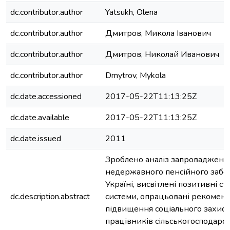
dc.contributor.author
Yatsukh, Olena
dc.contributor.author
Дмитров, Микола Іванович
dc.contributor.author
Дмитров, Николай Иванович
dc.contributor.author
Dmytrov, Mykola
dc.date.accessioned
2017-05-22T11:13:25Z
dc.date.available
2017-05-22T11:13:25Z
dc.date.issued
2011
Зроблено аналіз запровадженн
недержавного пенсійного забе
Україні, висвітлені позитивні ст
dc.description.abstract
системи, опрацьовані рекоменд
підвищення соціального захист
працівників сільськогосподарс