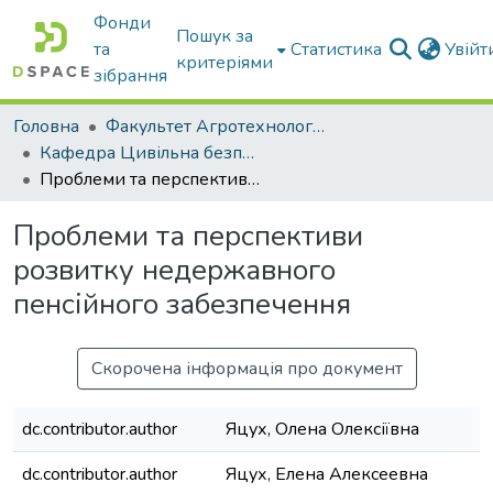
Фонди
Пошук за
та
Статистика
Увій
критеріями
зібрання
Головна
Факультет Агротехнологій та екології
Кафедра Цивільна безпека
Проблеми та перспективи розвитку недержавного пенсійного забезпечення
Проблеми та перспективи
розвитку недержавного
пенсійного забезпечення
Скорочена інформація про документ
dc.contributor.author
Яцух, Олена Олексіївна
dc.contributor.author
Яцух, Елена Алексеевна