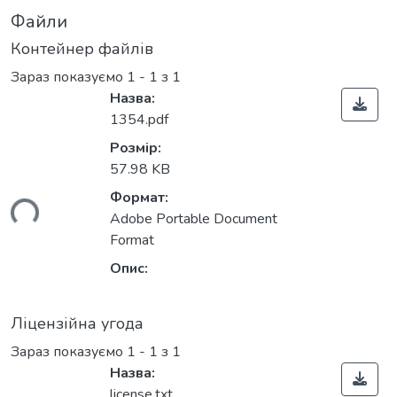
Файли
Контейнер файлів
Зараз показуємо
1 - 1 з 1
Назва:
1354.pdf
Розмір:
57.98 KB
Формат:
ься...
Adobe Portable Document
Format
Опис:
Ліцензійна угода
Зараз показуємо
1 - 1 з 1
Назва:
license.txt