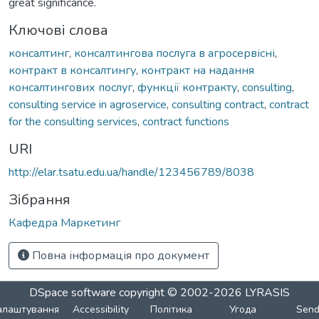
great significance.
Ключові слова
консалтинг
,
консалтингова послуга в агросервісні
,
контракт в консалтингу
,
контракт на надання
консалтингових послуг
,
функції контракту
,
consulting
,
consulting service in agroservice
,
consulting contract
,
contract
for the consulting services
,
contract functions
URI
http://elar.tsatu.edu.ua/handle/123456789/8038
Зібрання
Кафедра Маркетинг
Повна інформація про документ
DSpace software
copyright © 2002-2026
LYRASIS
алаштування
Accessibility
Політика
Угода
Sen