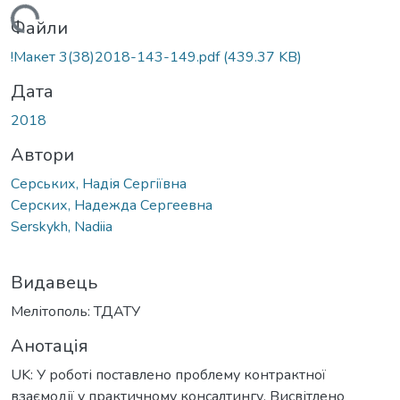
антажиться...
Файли
!Макет 3(38)2018-143-149.pdf
(439.37 KB)
Дата
2018
Автори
Серських, Надія Сергіївна
Серских, Надежда Сергеевна
Serskykh, Nadiia
Видавець
Мелітополь: ТДАТУ
Анотація
UK: У роботі поставлено проблему контрактної
взаємодії у практичному консалтингу. Висвітлено