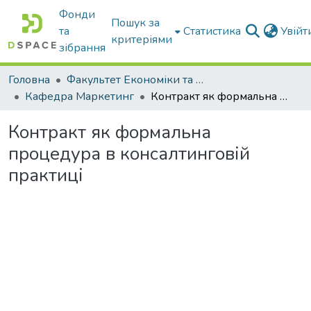
Фонди
Пошук за
та
Статистика
Увій
критеріями
зібрання
Головна
Факультет Економіки та бізнесу
Кафедра Маркетинг
Контракт як формальна процедура в консалтинговій практиці
Контракт як формальна
процедура в консалтинговій
практиці