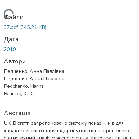
антажиться...
Файли
37.pdf
(345.21 KB)
Дата
2019
Автори
Педченко, Анна Павлівна
Педченко, Анна Павловна
Pedchenko, Hanna
Власюк, Ю. О.
Анотація
UK: В статті запропоновано систему показників для
характеристики стану підприємництва та проведено
статистичний аналіз сучасного стану підприємництва в