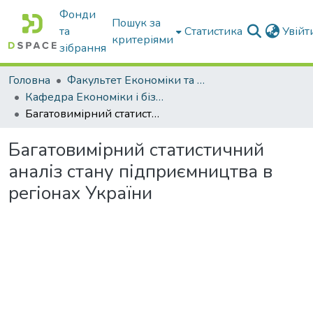
Фонди
Пошук за
та
Статистика
Увій
критеріями
зібрання
Головна
Факультет Економіки та бізнесу
Кафедра Економіки і бізнесу
Багатовимірний статистичний аналіз стану підприємництва в регіонах України
Багатовимірний статистичний
аналіз стану підприємництва в
регіонах України