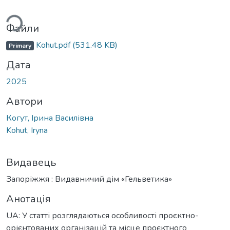
житься...
Файли
Kohut.pdf
(531.48 KB)
Primary
Дата
2025
Автори
Когут, Ірина Василівна
Kohut, Iryna
Видавець
Запоріжжя : Видавничий дім «Гельветика»
Анотація
UA: У статті розглядаються особливості проєктно-
орієнтованих організацій та місце проєктного