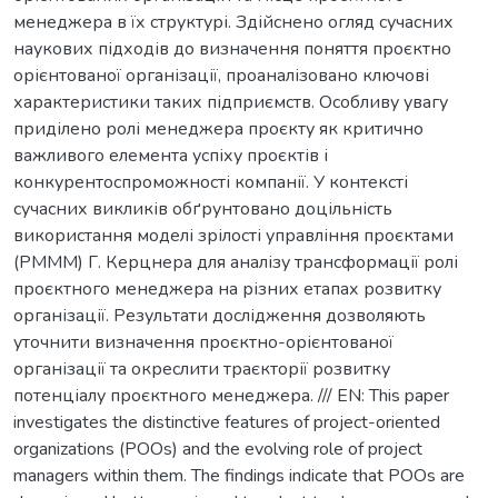
менеджера в їх структурі. Здійснено огляд сучасних
наукових підходів до визначення поняття проєктно
орієнтованої організації, проаналізовано ключові
характеристики таких підприємств. Особливу увагу
приділено ролі менеджера проєкту як критично
важливого елемента успіху проєктів і
конкурентоспроможності компанії. У контексті
сучасних викликів обґрунтовано доцільність
використання моделі зрілості управління проєктами
(PMMM) Г. Керцнера для аналізу трансформації ролі
проєктного менеджера на різних етапах розвитку
організації. Результати дослідження дозволяють
уточнити визначення проєктно-орієнтованої
організації та окреслити траєкторії розвитку
потенціалу проєктного менеджера. /// EN: This paper
investigates the distinctive features of project-oriented
organizations (POOs) and the evolving role of project
managers within them. The findings indicate that POOs are