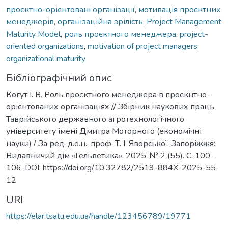
проєктно-орієнтовані організації
,
мотивація проєктних
менеджерів
,
організаційна зрілість
,
Project Management
Maturity Model
,
роль проєктного менеджера
,
project-
oriented organizations
,
motivation of project managers
,
organizational maturity
Бібліографічний опис
Когут І. В. Роль проєктного менеджера в проєкнтно-
орієнтованих організаціях // Збірник наукових праць
Таврійського державного агротехнологічного
університету імені Дмитра Моторного (економічні
науки) / За ред. д.е.н., проф. Т. І. Яворської. Запоріжжя:
Видавничий дім «Гельветика», 2025. № 2 (55). С. 100-
106. DOI: https://doi.org/10.32782/2519-884X-2025-55-
12
URI
https://elar.tsatu.edu.ua/handle/123456789/19771