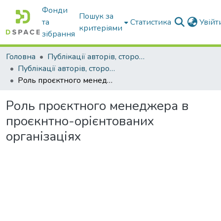
Фонди
Пошук за
та
Статистика
Увій
критеріями
зібрання
Головна
Публікації авторів, сторонніх університету
Публікації авторів, сторонніх університету
Роль проєктного менеджера в проєкнтно-орієнтованих організаціях
Роль проєктного менеджера в
проєкнтно-орієнтованих
організаціях