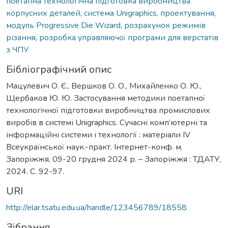
поетапна технологічна підготовка виробництва
корпусних деталей
,
система Unigraphics
,
проектування
,
модуль Progressive Die Wizard
,
розрахунок режимів
різання
,
розробка управляючої програми для верстатів
з ЧПУ
Бібліографічний опис
Мацулевич О. Є., Вершков О. О., Михайленко О. Ю.,
Щербаков Ю. Ю. Застосування методики поетапної
технологічної підготовки виробництва промислових
виробів в системі Unigraphics. Сучасні комп’ютерні та
інформаційні системи і технології : матеріали ІV
Всеукраїнської наук.-практ. Інтернет-конф. м.
Запоріжжя, 09-20 грудня 2024 р. – Запоріжжя : ТДАТУ,
2024. С. 92-97.
URI
http://elar.tsatu.edu.ua/handle/123456789/18558
Зібрання