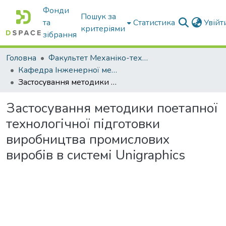
Фонди
Пошук за
та
Статистика
Увій
критеріями
зібрання
Головна
Факультет Механіко-технологічний
Кафедра Інженерної механіки та комп'ютерного проектування
Застосування методики поетапної технологічної підготовки виробництва промислових виробів в системі Unigraphics
Застосування методики поетапної
технологічної підготовки
виробництва промислових
виробів в системі Unigraphics