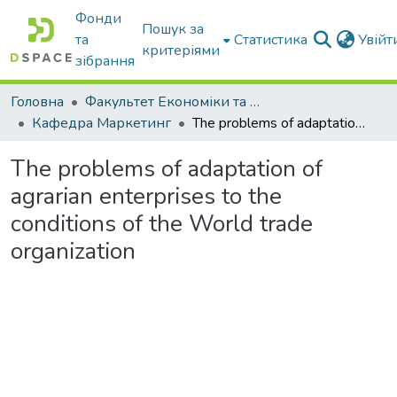
Фонди
Пошук за
та
Статистика
Увій
критеріями
зібрання
Головна
Факультет Економіки та бізнесу
Кафедра Маркетинг
The problems of adaptation of agrarian enterprises to the conditions of the World trade organization
The problems of adaptation of
agrarian enterprises to the
conditions of the World trade
organization