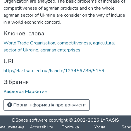
Organization are analyzed. The basic problems of increase of
competitiveness of agrarian products and on the whole
agrarian sector of Ukraine are consider on the way of include
in a world economic concord.
Ключові слова
World Trade Organization
,
competitiveness
,
agricultural
sector of Ukraine
,
agrarian enterprises
URI
http://elar.tsatu.edu.ua/handle/123456789/5159
Зібрання
Кафедра Маркетинг
Повна інформація про документ
DSpace software
copyright © 2002-2026
LYRASIS
алаштування
Accessibility
Політика
Угода
Sen